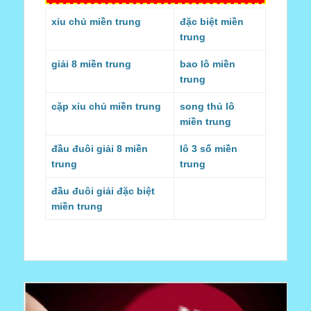
xỉu chủ miền trung
đặc biệt miền
trung
giải 8 miền trung
bao lô miền
trung
cặp xỉu chủ miền trung
song thủ lô
miền trung
đầu đuôi giải 8 miền
lô 3 số miền
trung
trung
đầu đuôi giải đặc biệt
miền trung