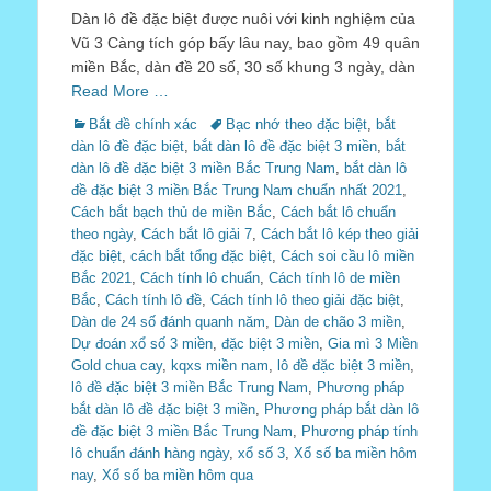
on
Dàn lô đề đặc biệt được nuôi với kinh nghiệm của
Vũ 3 Càng tích góp bấy lâu nay, bao gồm 49 quân
miền Bắc, dàn đề 20 số, 30 số khung 3 ngày, dàn
Read More …
Categories
Tags
Bắt đề chính xác
Bạc nhớ theo đặc biệt
,
bắt
dàn lô đề đặc biệt
,
bắt dàn lô đề đặc biệt 3 miền
,
bắt
dàn lô đề đặc biệt 3 miền Bắc Trung Nam
,
bắt dàn lô
đề đặc biệt 3 miền Bắc Trung Nam chuẩn nhất 2021
,
Cách bắt bạch thủ de miền Bắc
,
Cách bắt lô chuẩn
theo ngày
,
Cách bắt lô giải 7
,
Cách bắt lô kép theo giải
đặc biệt
,
cách bắt tổng đặc biệt
,
Cách soi cầu lô miền
Bắc 2021
,
Cách tính lô chuẩn
,
Cách tính lô de miền
Bắc
,
Cách tính lô đề
,
Cách tính lô theo giải đặc biệt
,
Dàn de 24 số đánh quanh năm
,
Dàn de chão 3 miền
,
Dự đoán xổ số 3 miền
,
đặc biệt 3 miền
,
Gia mì 3 Miền
Gold chua cay
,
kqxs miền nam
,
lô đề đặc biệt 3 miền
,
lô đề đặc biệt 3 miền Bắc Trung Nam
,
Phương pháp
bắt dàn lô đề đặc biệt 3 miền
,
Phương pháp bắt dàn lô
đề đặc biệt 3 miền Bắc Trung Nam
,
Phương pháp tính
lô chuẩn đánh hàng ngày
,
xổ số 3
,
Xổ số ba miền hôm
nay
,
Xổ số ba miền hôm qua