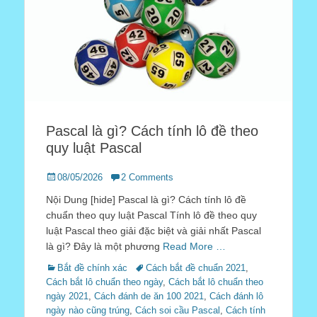
Pascal là gì? Cách tính lô đề theo
quy luật Pascal
Posted
08/05/2026
2 Comments
on
Nội Dung [hide] Pascal là gì? Cách tính lô đề
chuẩn theo quy luật Pascal Tính lô đề theo quy
luật Pascal theo giải đặc biệt và giải nhất Pascal
là gì? Đây là một phương
Read More …
Categories
Tags
Bắt đề chính xác
Cách bắt đề chuẩn 2021
,
Cách bắt lô chuẩn theo ngày
,
Cách bắt lô chuẩn theo
ngày 2021
,
Cách đánh de ăn 100 2021
,
Cách đánh lô
ngày nào cũng trúng
,
Cách soi cầu Pascal
,
Cách tính