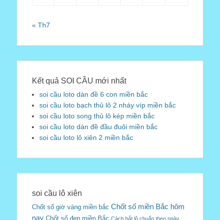
« Th7
Kết quả SOI CẦU mới nhất
soi cầu loto dàn đề 6 con miền bắc
soi cầu loto bạch thủ lô 2 nháy víp miền bắc
soi cầu loto song thủ lô kép miền bắc
soi cầu loto dàn đề đầu đuôi miền bắc
soi cầu loto lô xiên 2 miền bắc
soi cầu lô xiên
Chốt số miền Bắc hôm
Chốt số giờ vàng miền bắc
nay
Chốt số đẹp miền Bắc
Cách bắt lô chuẩn theo ngày