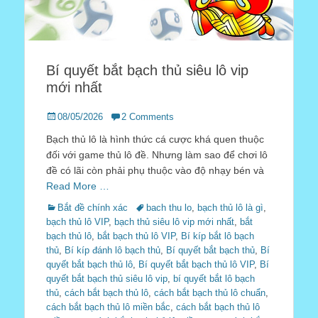
Bí quyết bắt bạch thủ siêu lô vip
mới nhất
Posted
08/05/2026
2 Comments
on
Bạch thủ lô là hình thức cá cược khá quen thuộc
đối với game thủ lô đề. Nhưng làm sao để chơi lô
đề có lãi còn phải phụ thuộc vào độ nhạy bén và
Read More …
Categories
Tags
Bắt đề chính xác
bach thu lo
,
bạch thủ lô là gì
,
bạch thủ lô VIP
,
bạch thủ siêu lô vip mới nhất
,
bắt
bạch thủ lô
,
bắt bạch thủ lô VIP
,
Bí kíp bắt lô bạch
thủ
,
Bí kíp đánh lô bạch thủ
,
Bí quyết bắt bạch thủ
,
Bí
quyết bắt bạch thủ lô
,
Bí quyết bắt bạch thủ lô VIP
,
Bí
quyết bắt bạch thủ siêu lô vip
,
bí quyết bắt lô bạch
thủ
,
cách bắt bạch thủ lô
,
cách bắt bạch thủ lô chuẩn
,
cách bắt bạch thủ lô miền bắc
,
cách bắt bạch thủ lô