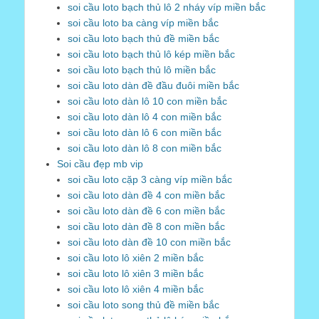
soi cầu loto bạch thủ lô 2 nháy víp miền bắc
soi cầu loto ba càng víp miền bắc
soi cầu loto bạch thủ đề miền bắc
soi cầu loto bạch thủ lô kép miền bắc
soi cầu loto bạch thủ lô miền bắc
soi cầu loto dàn đề đầu đuôi miền bắc
soi cầu loto dàn lô 10 con miền bắc
soi cầu loto dàn lô 4 con miền bắc
soi cầu loto dàn lô 6 con miền bắc
soi cầu loto dàn lô 8 con miền bắc
Soi cầu đẹp mb vip
soi cầu loto cặp 3 càng víp miền bắc
soi cầu loto dàn đề 4 con miền bắc
soi cầu loto dàn đề 6 con miền bắc
soi cầu loto dàn đề 8 con miền bắc
soi cầu loto dàn đề 10 con miền bắc
soi cầu loto lô xiên 2 miền bắc
soi cầu loto lô xiên 3 miền bắc
soi cầu loto lô xiên 4 miền bắc
soi cầu loto song thủ đề miền bắc