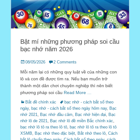
Bật mí những phương pháp soi cầu
bạc nhớ năm 2026
Posted
08/05/2026
2 Comments
on
Mỗi năm lại có những quy luật về của những con
lô và con đề được tìm ra. Nếu bạn muốn trở
thành một dân chơi chuyên nghiệp thì nên biết
phương pháp soi cầu
Read More …
Categories
Tags
Bắt đề chính xác
bạc nhớ - cách bắt số theo
ngày
,
bạc nhớ - cách bắt số theo ngày hôm nay
,
Bạc
nhớ 2021
,
Bạc nhớ đầu câm
,
Bạc nhớ hiện đại
,
Bạc
nhớ lô de 2021
,
Bạc nhớ lô đề miền Bắc chính xác
,
bạc nhớ lô tô ra theo lô tô
,
bạc nhớ lô tô ra theo lô tô
XSMB
,
Bạc nhớ theo đặc biệt
,
Bắt nhớ theo lô
,
Cách
bắt lô chuẩn theo ngày
,
Cách bắt số theo ngày
,
cách