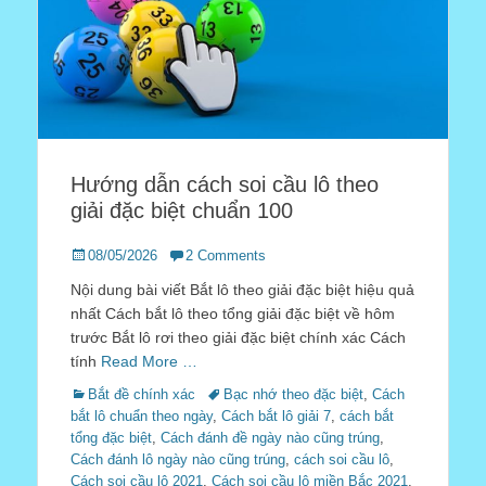
Hướng dẫn cách soi cầu lô theo
giải đặc biệt chuẩn 100
Posted
08/05/2026
2 Comments
on
Nội dung bài viết Bắt lô theo giải đặc biệt hiệu quả
nhất Cách bắt lô theo tổng giải đặc biệt về hôm
trước Bắt lô rơi theo giải đặc biệt chính xác Cách
tính
Read More …
Categories
Tags
Bắt đề chính xác
Bạc nhớ theo đặc biệt
,
Cách
bắt lô chuẩn theo ngày
,
Cách bắt lô giải 7
,
cách bắt
tổng đặc biệt
,
Cách đánh đề ngày nào cũng trúng
,
Cách đánh lô ngày nào cũng trúng
,
cách soi cầu lô
,
Cách soi cầu lô 2021
,
Cách soi cầu lô miền Bắc 2021
,