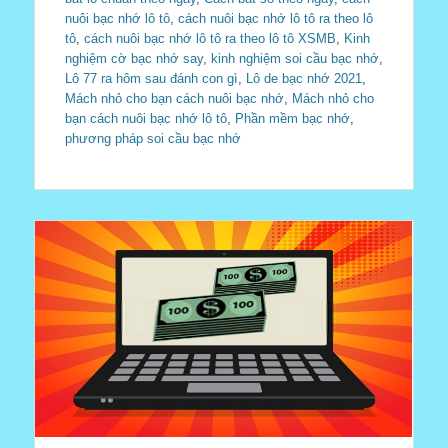
nuôi bạc nhớ lô tô
,
cách nuôi bạc nhớ lô tô ra theo lô
tô
,
cách nuôi bạc nhớ lô tô ra theo lô tô XSMB
,
Kinh
nghiệm cờ bạc nhớ say
,
kinh nghiệm soi cầu bạc nhớ
,
Lô 77 ra hôm sau đánh con gì
,
Lô de bạc nhớ 2021
,
Mách nhỏ cho bạn cách nuôi bạc nhớ
,
Mách nhỏ cho
bạn cách nuôi bạc nhớ lô tô
,
Phần mềm bạc nhớ
,
phương pháp soi cầu bạc nhớ