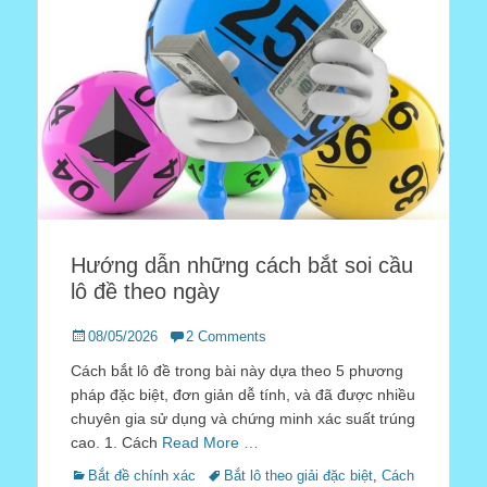
Hướng dẫn những cách bắt soi cầu
lô đề theo ngày
Posted
08/05/2026
2 Comments
on
Cách bắt lô đề trong bài này dựa theo 5 phương
pháp đặc biệt, đơn giản dễ tính, và đã được nhiều
chuyên gia sử dụng và chứng minh xác suất trúng
cao. 1. Cách
Read More …
Categories
Tags
Bắt đề chính xác
Bắt lô theo giải đặc biệt
,
Cách