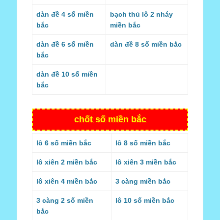
dàn đề 4 số miền
bạch thủ lô 2 nháy
bắc
miền bắc
dàn đề 6 số miền
dàn đề 8 số miền bắc
bắc
dàn đề 10 số miền
bắc
chốt số miền bắc
lô 6 số miền bắc
lô 8 số miền bắc
lô xiên 2 miền bắc
lô xiên 3 miền bắc
lô xiên 4 miền bắc
3 càng miền bắc
3 càng 2 số miền
lô 10 số miền bắc
bắc