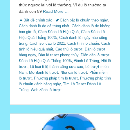
thức ngược lại với lô thường. Ví dụ lô thường ta
đánh con 59
Read More …
Categories
Tags
Bắt đề chính xác
Cách bắt lô chuẩn theo ngày
,
Cách đánh lô de dễ trúng nhất
,
Cách đánh lô de không
bao giờ lỗ
,
Cách Đánh Lô Hiệu Quả
,
Cách Đánh Lô
Hiệu Quả Thắng 100%
,
Cách đánh lô ngày nào cũng
trúng
,
Cách soi cầu lô 2021
,
Cách tính lô chuẩn
,
Cách
tính lô hiệu quả nhất
,
Cao thủ lô trượt
,
Dàn lô trượt
hàng ngày
,
Dàn lô trượt phong thủy
,
Diễn dàn lô trượt
,
Đánh Lô Hiệu Quả Thắng 100%
,
Đánh Lô Trúng
,
Hội lô
trượt
,
Lô loại tỉ lệ thành công cực cao
,
Lô trượt miền
Nam
,
Mơ đánh lô trượt
,
Nhà cái lô trượt
,
Phần mềm
lô trượt
,
Phương pháp tìm lô trượt
,
Phương pháp tính
lô chuẩn đánh hàng ngày
,
Tìm Lô Trượt Đánh Lô
Trúng
,
Web đánh lô trượt