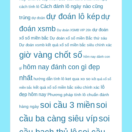
Cách đánh lô ngày nào cũng
cách tính lô
dự đoán lô kép
dự
trúng
dự đoán
đoán xsmb
dự đoán
Dự đoán XSMB VIP 26h
xổ số miền bắc
Dự đoán xổ số miền Bắc thứ sáu
Dự đoán xsmb kết quả xổ số miền bắc siêu chính xác
giờ vàng chốt số
hôm nay đánh con
hôm nay đánh con gì đẹp
gì
nhất
hướng dẫn tính lô
ket qua xo so
kết quả xổ số
lô
kết quả xổ số miền bắc siêu chính xác
miền bắc
đẹp hôm nay
Phương pháp tính lô chuẩn đánh
soi cầu 3 miền
soi
hàng ngày
cầu ba càng siêu víp
soi