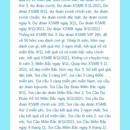
thứ 3
,
dự đoán xsmb
,
Dự đoán XSMB 9-11-2021
,
Dự
đoán XSMB 9/11
,
dự đoán xsmb chính xác
,
dự đoán
xsmb chuẩn
,
dự đoán xsmb đặc biệt
,
dự đoán xsmb
ngày 9
,
Dự đoán XSMB ngày 9/11
,
Dự đoán XSMB
ngày 9/11/2021
,
Dự đoán XSMB ngày 9/11/2021 -
Thống kê XSMB thứ 3
,
Dự đoán XSMB VIP 26h
,
đề
về 50 hôm sau đánh con gì
,
Ghép lô xiên
,
hôm nay
đánh con gì
,
kết quả thứ 3 ngon nhất
,
kết quả xổ số
miền Bắc 9/11
,
kết quả xổ số miền bắc siêu chính
xác
,
kết quả XSMB 9/11/2021
,
Không có chuyên mục
,
lô xiên 3
,
Miền Bắc ngày 9/11
,
Quay thử XSMB 9 11
2021
,
số đẹp miền Bắc hôm nay thứ 3
,
Số kết quả giải
đặc biệt
,
Soi cầu 3 càng 247
,
soi cầu 3 càng 6666
miễn phí
,
Soi cầu 3 càng miễn phí miền Nam
,
soi cầu
dự đoán kqxsmb
,
Soi Cầu Dự Đoán Miền Bắc ngày
9/11
,
Soi cầu dự đoán Miền Bắc thứ 3
,
Soi Cầu Dự
Đoán Xổ Số Miền Bắc ngày 9/11/2021
,
Soi cầu Dự
đoán XSMB chính xác 100
,
Soi cầu dự đoán XSMB
thứ 3 miễn phí
,
Soi cầu kết quả thứ 3 ngon nhất
,
Soi
cầu kết quả xổ số miền bắc
,
Soi cầu lô xiên 2
,
soi cầu
mb
,
Soi Cầu Miền Bắc 9/11/2021
,
soi Cầu Miền Bắc
ngày 9 tháng 11
,
Soi Cầu Miền Bắc ngày 9 tháng 11