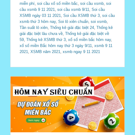
miễn phí
,
soi cầu xổ số miền bắc
,
soi cầu xsmb
,
soi
cầu xsmb 9 11 2021
,
soi cầu xsmb 9/11
,
Soi cầu
XSMB ngày 03 11 2021
,
Soi cầu XSMB thứ 3
,
soi cầu
xsmb thứ 3 hôm nay
,
Soi lô xiên chuẩn
,
soi xsmb
,
Tần suất lô xiên
,
Thống kê giải đặc biệt 24
,
Thống kê
giải đặc biệt lâu chưa về
,
Thống kê giải đặc biệt về
59
,
Thống kê XSMB thứ 3
,
xổ số miền bắc hôm nay
,
xổ số miền Bắc hôm nay thứ 3 ngày 9/11
,
xsmb 9 11
2021
,
XSMB năm 2021
,
xsmb ngay 9 11 2021