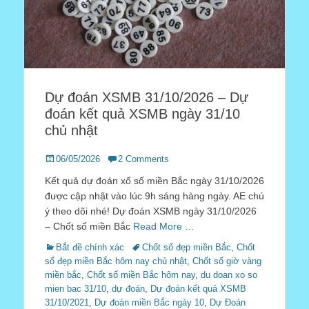
Dự đoán XSMB 31/10/2026 – Dự
đoán kết quả XSMB ngày 31/10
chủ nhật
Posted
06/05/2026
2 Comments
on
Kết quả dự đoán xổ số miền Bắc ngày 31/10/2026
được cập nhật vào lúc 9h sáng hàng ngày. AE chú
ý theo dõi nhé! Dự đoán XSMB ngày 31/10/2026
– Chốt số miền Bắc
Read More …
Categories
Tags
Bắt đề chính xác
Chốt số đẹp miền Bắc
,
Chốt
số đẹp miền Bắc hôm nay chủ nhật
,
Chốt số giờ vàng
miền bắc
,
Chốt số miền Bắc hôm nay
,
du doan xo so
mien bac 31/10
,
dự đoán
,
Dự đoán kết quả XSMB
31/10/2021
,
Dự đoán miền Bắc ngày 10
,
Dự Đoán