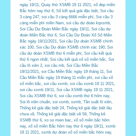
ngày 19/11
,
Quay thử XSMB 19 11 2021
,
số đẹp miền
Bắc hôm nay thứ 6
,
Số kết quả giải đặc biệt
,
Soi cầu
3 càng 247
,
soi cầu 3 càng 6666 miễn phí
,
Soi cầu 3
càng miễn phí miền Nam
,
soi cầu dự đoán kqxsmb
,
Soi Cầu Dự Đoán Miền Bắc ngày 19/11
,
Soi cầu dự
đoán Miền Bắc thứ 6
,
Soi Cầu Dự Đoán Xổ Số Miền
Bắc ngày 19/11/2021
,
Soi cầu Dự đoán XSMB chính
xác 100
,
Soi cầu Dự đoán XSMB chính xác 190
,
Soi
cầu dự đoán XSMB thứ 6 miễn phí
,
Soi cầu kết quả
thứ 6 ngon nhất
,
Soi cầu kết quả xổ số miền bắc
,
Soi
cầu lô xiên 2
,
soi cầu mb
,
Soi Cầu Miền Bắc
19/11/2021
,
soi Cầu Miền Bắc ngày 19 tháng 11
,
Soi
Cầu Miền Bắc ngày 19 tháng 11 miễn phí
,
soi cầu xổ
số miền bắc
,
soi cầu xsmb
,
soi cầu xsmb 19 11 2021
,
soi cầu xsmb 19/11
,
Soi cầu XSMB ngày 19 11 2021
,
Soi cầu XSMB thứ 6
,
soi cầu xsmb thứ 6 hôm nay
,
Soi lô xiên chuẩn
,
soi xsmb
,
sxmb
,
Tần suất lô xiên
,
Thống kê giải đặc biệt 24
,
Thống kê giải đặc biệt lâu
chưa về
,
Thống kê giải đặc biệt về 59
,
Thống kê
XSMB thứ 6
,
xo so mien bac
,
xổ số miền bắc hôm
nay
,
xổ số miền Bắc hôm nay thứ 6 ngày 19/11
,
xsmb
19 11 2021
,
xsmb dự đoán xổ số miền bắc hôm nay
,