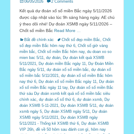
Posted
06/05/2026
2 Comments
on
Kết quả dự đoán xổ số miền Bắc ngày 5/11/2026
được cập nhật vào lúc 9h sáng hàng ngày. AE chú
ý theo dõi nhé! Dự đoán XSMB ngày 5/11/2026 –
Chốt số miền Bắc
Read More …
Categories
Tags
Bắt đề chính xác
Chốt số đẹp miền Bắc
,
Chốt
số đẹp miền Bắc hôm nay thứ 6
,
Chốt số giờ vàng
miền bắc
,
Chốt số miền Bắc hôm nay
,
du doan xo so
mien bac 5/11
,
dự đoán
,
Dự đoán kết quả XSMB
5/11/2021
,
Dự đoán miền Bắc ngày 11
,
Dự Đoán Miền
Bắc ngày 5/11
,
dự đoán xổ số miền bắc
,
dự đoán xổ
số miền bắc 5/11/2021
,
dự đoán xổ số miền Bắc hôm
nay thứ 6
,
Dự đoán xổ số miền Bắc ngày 11
,
Dự đoán
xổ số miền Bắc ngày 11 tay
,
Dự đoán xổ số miền Bắc
thứ sáu Dự đoán xsmb kết quả xổ số miền bắc siêu
chính xác
,
dự đoán xổ số thứ 6
,
dự đoán xsmb
,
Dự
đoán XSMB 5-11-2021
,
Dự đoán XSMB 5/11
,
dự đoán
xsmb ngày 5
,
Dự đoán XSMB ngày 5/11
,
Dự đoán
XSMB ngày 5/11/2021
,
Dự đoán XSMB ngày
5/11/2021 - Thống kê XSMB thứ 6
,
Dự đoán XSMB
VIP 26h
,
đề về 50 hôm sau đánh con gì
,
hôm nay