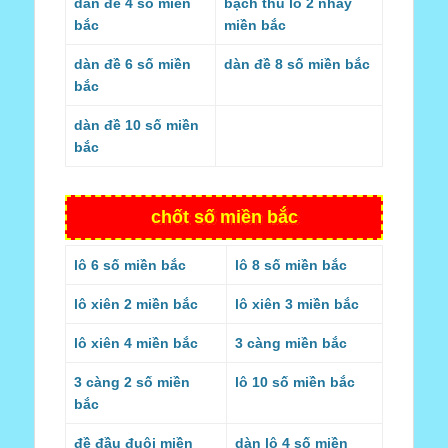
dàn đề 4 số miền
bạch thủ lô 2 nháy
bắc
miền bắc
dàn đề 6 số miền
dàn đề 8 số miền bắc
bắc
dàn đề 10 số miền
bắc
chốt số miền bắc
lô 6 số miền bắc
lô 8 số miền bắc
lô xiên 2 miền bắc
lô xiên 3 miền bắc
lô xiên 4 miền bắc
3 càng miền bắc
3 càng 2 số miền
lô 10 số miền bắc
bắc
đề đầu đuôi miền
dàn lô 4 số miền