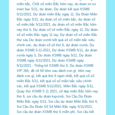
miền bắc
,
Chốt số miền Bắc hôm nay
,
du doan xo so
mien bac 5/11
,
dự đoán
,
Dự đoán kết quả XSMB
5/11/2021
,
Dự đoán miền Bắc ngày 11
,
Dự Đoán Miền
Bắc ngày 5/11
,
dự đoán xổ số miền bắc
,
dự đoán xổ
số miền bắc 5/11/2021
,
dự đoán xổ số miền Bắc hôm
nay thứ 6
,
Dự đoán xổ số miền Bắc ngày 11
,
Dự đoán
xổ số miền Bắc ngày 11 tay
,
Dự đoán xổ số miền Bắc
thứ sáu Dự đoán xsmb kết quả xổ số miền bắc siêu
chính xác
,
dự đoán xổ số thứ 6
,
dự đoán xsmb
,
Dự
đoán XSMB 5-11-2021
,
Dự đoán XSMB 5/11
,
dự đoán
xsmb ngày 5
,
Dự đoán XSMB ngày 5/11
,
Dự đoán
XSMB ngày 5/11/2021
,
Dự đoán XSMB ngày
5/11/2021 - Thống kê XSMB thứ 6
,
Dự đoán XSMB
VIP 26h
,
đề về 50 hôm sau đánh con gì
,
hôm nay
đánh con gì
,
kết quả thứ 6 ngon nhất
,
kết quả xổ số
miền Bắc 5/11
,
kết quả xổ số miền bắc siêu chính
xác
,
kết quả XSMB 5/11/2021
,
Miền Bắc ngày 5/11
,
Quay thử XSMB 5 11 2021
,
số đẹp miền Bắc hôm nay
thứ 6
,
soi cầu dự đoán kqxsmb
,
Soi Cầu Dự Đoán
Miền Bắc ngày 5/11
,
Soi cầu dự đoán Miền Bắc thứ 6
,
Soi Cầu Dự Đoán Xổ Số Miền Bắc ngày 5/11/2021
,
Soi cầu dự đoán XSMB thứ 6 miễn phí
,
Soi cầu kết