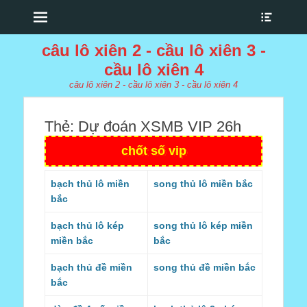
Menu
Show
Heade
Sideb
câu lô xiên 2 - cầu lô xiên 3 -
Conte
cầu lô xiên 4
câu lô xiên 2 - cầu lô xiên 3 - cầu lô xiên 4
Thẻ:
Dự đoán XSMB VIP 26h
chốt số vip
bạch thủ lô miền
song thủ lô miền bắc
bắc
bạch thủ lô kép
song thủ lô kép miền
miền bắc
bắc
bạch thủ đề miền
song thủ đề miền bắc
bắc