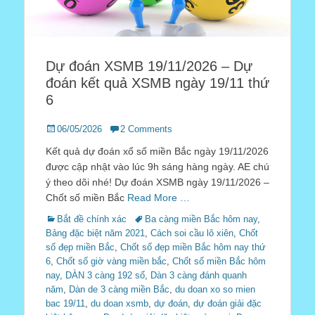
Dự đoán XSMB 19/11/2026 – Dự
đoán kết quả XSMB ngày 19/11 thứ
6
Posted
06/05/2026
2 Comments
on
Kết quả dự đoán xổ số miền Bắc ngày 19/11/2026
được cập nhật vào lúc 9h sáng hàng ngày. AE chú
ý theo dõi nhé! Dự đoán XSMB ngày 19/11/2026 –
Chốt số miền Bắc
Read More …
Categories
Tags
Bắt đề chính xác
Ba càng miền Bắc hôm nay
,
Bảng đặc biệt năm 2021
,
Cách soi cầu lô xiên
,
Chốt
số đẹp miền Bắc
,
Chốt số đẹp miền Bắc hôm nay thứ
6
,
Chốt số giờ vàng miền bắc
,
Chốt số miền Bắc hôm
nay
,
DÀN 3 càng 192 số
,
Dàn 3 càng đánh quanh
năm
,
Dàn de 3 càng miền Bắc
,
du doan xo so mien
bac 19/11
,
du doan xsmb
,
dự đoán
,
dự đoán giải đặc