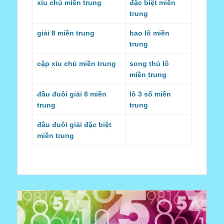
xỉu chủ miền trung
đặc biệt miền
trung
giải 8 miền trung
bao lô miền
trung
cặp xỉu chủ miền trung
song thủ lô
miền trung
đầu đuôi giải 8 miền
lô 3 số miền
trung
trung
đầu đuôi giải đặc biệt
miền trung