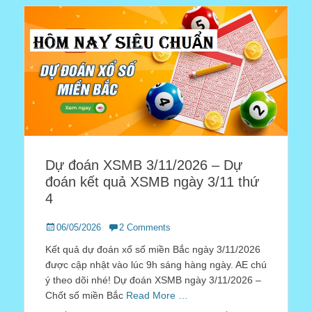
Dự đoán XSMB 3/11/2026 – Dự
đoán kết quả XSMB ngày 3/11 thứ
4
Posted
06/05/2026
2 Comments
on
Kết quả dự đoán xổ số miền Bắc ngày 3/11/2026
được cập nhật vào lúc 9h sáng hàng ngày. AE chú
ý theo dõi nhé! Dự đoán XSMB ngày 3/11/2026 –
Chốt số miền Bắc
Read More …