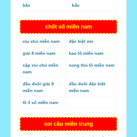
bắc
bắc
chốt số miền nam
xỉu chủ miền nam
đặc biệt mn
giải 8 miền nam
bao lô miền nam
cặp xỉu chủ miền
song thủ lô miền nam
nam
đầu đuôi giải 8
đầu đuôi đặc biệt
miền nam
miền nam
lô 3 số miền nam
soi cầu miền trung