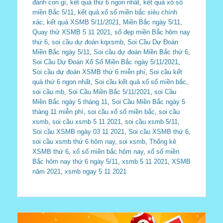
đánh con gì
,
kết quả thứ 6 ngon nhất
,
kết quả xổ số
miền Bắc 5/11
,
kết quả xổ số miền bắc siêu chính
xác
,
kết quả XSMB 5/11/2021
,
Miền Bắc ngày 5/11
,
Quay thử XSMB 5 11 2021
,
số đẹp miền Bắc hôm nay
thứ 6
,
soi cầu dự đoán kqxsmb
,
Soi Cầu Dự Đoán
Miền Bắc ngày 5/11
,
Soi cầu dự đoán Miền Bắc thứ 6
,
Soi Cầu Dự Đoán Xổ Số Miền Bắc ngày 5/11/2021
,
Soi cầu dự đoán XSMB thứ 6 miễn phí
,
Soi cầu kết
quả thứ 6 ngon nhất
,
Soi cầu kết quả xổ số miền bắc
,
soi cầu mb
,
Soi Cầu Miền Bắc 5/11/2021
,
soi Cầu
Miền Bắc ngày 5 tháng 11
,
Soi Cầu Miền Bắc ngày 5
tháng 11 miễn phí
,
soi cầu xổ số miền bắc
,
soi cầu
xsmb
,
soi cầu xsmb 5 11 2021
,
soi cầu xsmb 5/11
,
Soi cầu XSMB ngày 03 11 2021
,
Soi cầu XSMB thứ 6
,
soi cầu xsmb thứ 6 hôm nay
,
soi xsmb
,
Thống kê
XSMB thứ 6
,
xổ số miền bắc hôm nay
,
xổ số miền
Bắc hôm nay thứ 6 ngày 5/11
,
xsmb 5 11 2021
,
XSMB
năm 2021
,
xsmb ngay 5 11 2021