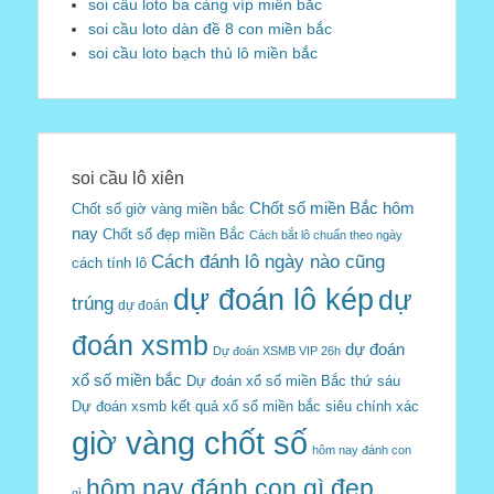
soi cầu loto ba càng víp miền bắc
soi cầu loto dàn đề 8 con miền bắc
soi cầu loto bạch thủ lô miền bắc
soi cầu lô xiên
Chốt số miền Bắc hôm
Chốt số giờ vàng miền bắc
nay
Chốt số đẹp miền Bắc
Cách bắt lô chuẩn theo ngày
Cách đánh lô ngày nào cũng
cách tính lô
dự đoán lô kép
dự
trúng
dự đoán
đoán xsmb
dự đoán
Dự đoán XSMB VIP 26h
xổ số miền bắc
Dự đoán xổ số miền Bắc thứ sáu
Dự đoán xsmb kết quả xổ số miền bắc siêu chính xác
giờ vàng chốt số
hôm nay đánh con
hôm nay đánh con gì đẹp
gì