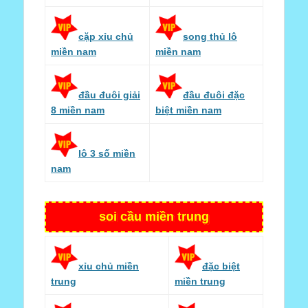
cặp xỉu chủ
song thủ lô
miền nam
miền nam
đầu đuôi giải
đầu đuôi đặc
8 miền nam
biệt miền nam
lô 3 số miền
nam
soi cầu miền trung
xỉu chủ miền
đặc biệt
trung
miền trung