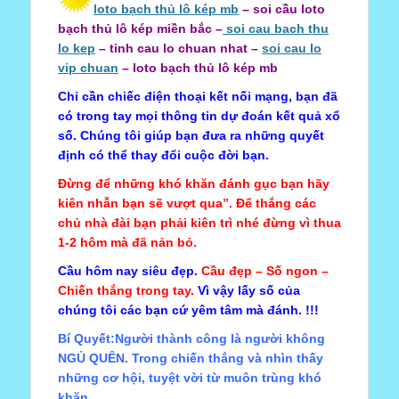
loto bạch thủ lô kép mb
– soi cầu loto
bạch thủ lô kép miền bắc –
soi cau bach thu
lo kep
– tinh cau lo chuan nhat –
soi cau lo
vip chuan
– loto bạch thủ lô kép mb
Chỉ cần chiếc điện thoại kết nối mạng, bạn đã
có trong tay mọi thông tin dự đoán kết quả xổ
số. Chúng tôi giúp bạn đưa ra những quyết
định có thể thay đổi cuộc đời bạn.
Đừng để những khó khăn đánh gục bạn hãy
kiên nhẫn bạn sẽ vượt qua”. Để thắng các
chủ nhà đài bạn phải kiên trì nhé đừng vì thua
1-2 hôm mà đã nản bỏ.
Cầu hôm nay siêu đẹp.
Cầu đẹp – Số ngon –
Chiến thắng trong tay.
Vì vậy lấy số của
chúng tôi các bạn cứ yêm tâm mà đánh. !!!
Bí Quyết:Người thành công là người không
NGỦ QUÊN. Trong chiến thắng và nhìn thấy
những cơ hội, tuyệt vời từ muôn trùng khó
khăn.