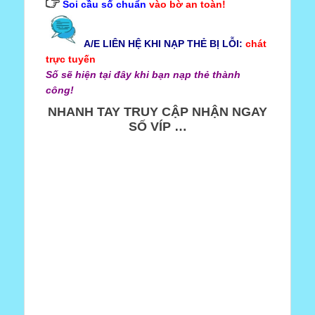
Soi cầu số chuẩn
vào bờ an toàn!
A/E LIÊN HỆ KHI NẠP THẺ BỊ LỖI:
chát
trực tuyến
Số sẽ hiện tại đây khi bạn nạp thẻ thành
công!
NHANH TAY TRUY CẬP NHẬN NGAY
SỐ VÍP …