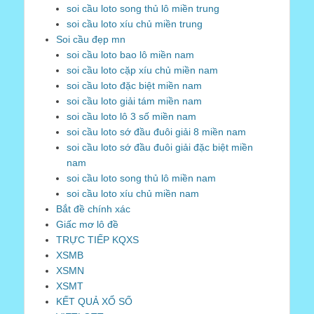
soi cầu loto song thủ lô miền trung
soi cầu loto xíu chủ miền trung
Soi cầu đẹp mn
soi cầu loto bao lô miền nam
soi cầu loto cặp xíu chủ miền nam
soi cầu loto đặc biệt miền nam
soi cầu loto giải tám miền nam
soi cầu loto lô 3 số miền nam
soi cầu loto sớ đầu đuôi giải 8 miền nam
soi cầu loto sớ đầu đuôi giải đặc biệt miền
nam
soi cầu loto song thủ lô miền nam
soi cầu loto xíu chủ miền nam
Bắt đề chính xác
Giấc mơ lô đề
TRỰC TIẾP KQXS
XSMB
XSMN
XSMT
KẾT QUẢ XỔ SỐ