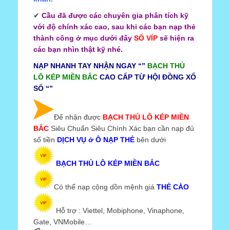
✔
Cầu đã được các chuyên gia phân tích kỹ
với độ chính xác cao, sau khi các bạn nạp thẻ
thành công ở mục dưới đây
SỐ VÍP
sẽ hiện ra
các bạn nhìn thật kỹ nhé.
NẠP NHANH TAY NHẬN NGAY “”
BẠCH THỦ
LÔ KÉP MIỀN BẮC
CAO CẤP TỪ HỘI ĐỒNG XỔ
SỐ “”
Để nhận được
BẠCH THỦ LÔ KÉP MIỀN
BẮC
Siêu Chuẩn Siêu Chính Xác bạn cần nạp đủ
số tiền
DỊCH VỤ ở Ô NẠP THẺ
bên dưới
BẠCH THỦ LÔ KÉP MIỀN BẮC
Có thể nạp cộng dồn mệnh giá
THẺ CÀO
Hỗ trợ : Viettel, Mobiphone, Vinaphone,
Gate, VNMobile…