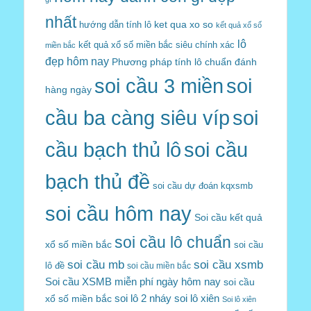
nhất
hướng dẫn tính lô
ket qua xo so
kết quả xổ số
lô
kết quả xổ số miền bắc siêu chính xác
miền bắc
đẹp hôm nay
Phương pháp tính lô chuẩn đánh
soi cầu 3 miền
soi
hàng ngày
cầu ba càng siêu víp
soi
cầu bạch thủ lô
soi cầu
bạch thủ đề
soi cầu dự đoán kqxsmb
soi cầu hôm nay
Soi cầu kết quả
soi cầu lô chuẩn
xổ số miền bắc
soi cầu
soi cầu mb
soi cầu xsmb
lô đề
soi cầu miền bắc
Soi cầu XSMB miễn phí ngày hôm nay
soi cầu
soi lô 2 nháy
soi lô xiên
xổ số miền bắc
Soi lô xiên