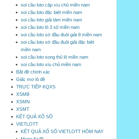
soi cầu loto cặp xíu chủ miền nam
soi cầu loto đặc biệt miền nam
soi cầu loto giải tám miền nam
soi cầu loto lô 3 số miền nam
soi cầu loto sớ đầu đuôi giải 8 miền nam
soi cầu loto sớ đầu đuôi giải đặc biệt
miền nam
soi cầu loto song thủ lô miền nam
soi cầu loto xíu chủ miền nam
Bắt đề chính xác
Giấc mơ lô đề
TRỰC TIẾP KQXS
XSMB
XSMN
XSMT
KẾT QUẢ XỔ SỐ
VIETLOTT
KẾT QUẢ XỔ SỐ VIETLOTT HÔM NAY
Mega 6×45