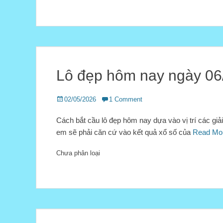
Lô đẹp hôm nay ngày 06
Posted
02/05/2026
1 Comment
on
Cách bắt cầu lô đẹp hôm nay dựa vào vị trí các giả
em sẽ phải căn cứ vào kết quả xổ số của
Read Mo
Categories
Chưa phân loại