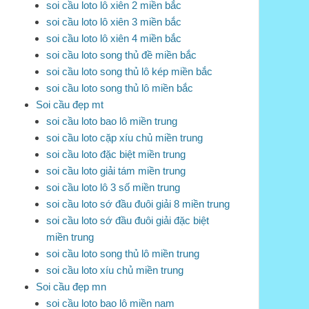
soi cầu loto lô xiên 2 miền bắc
soi cầu loto lô xiên 3 miền bắc
soi cầu loto lô xiên 4 miền bắc
soi cầu loto song thủ đề miền bắc
soi cầu loto song thủ lô kép miền bắc
soi cầu loto song thủ lô miền bắc
Soi cầu đẹp mt
soi cầu loto bao lô miền trung
soi cầu loto cặp xíu chủ miền trung
soi cầu loto đặc biệt miền trung
soi cầu loto giải tám miền trung
soi cầu loto lô 3 số miền trung
soi cầu loto sớ đầu đuôi giải 8 miền trung
soi cầu loto sớ đầu đuôi giải đặc biệt
miền trung
soi cầu loto song thủ lô miền trung
soi cầu loto xíu chủ miền trung
Soi cầu đẹp mn
soi cầu loto bao lô miền nam