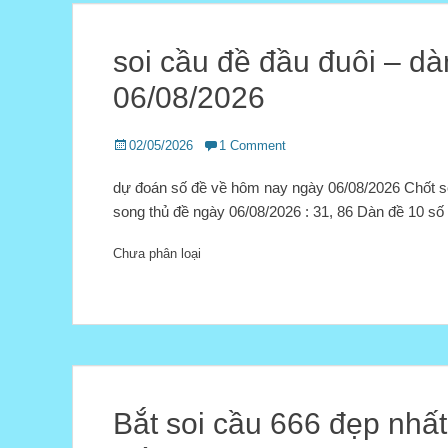
soi cầu đề đầu đuôi – d
06/08/2026
Posted
02/05/2026
1 Comment
on
dự đoán số đề về hôm nay ngày 06/08/2026 Chốt số
song thủ đề ngày 06/08/2026 : 31, 86 Dàn đề 10 s
Categories
Chưa phân loại
Bắt soi cầu 666 đẹp nhất