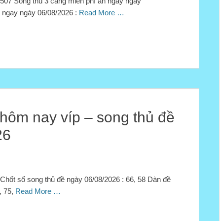
 507 Song thủ 3 càng miễn phí ăn ngay ngày
n ngay ngày 06/08/2026 :
Read More …
hôm nay víp – song thủ đề
26
 Chốt số song thủ đề ngày 06/08/2026 : 66, 58 Dàn đề
, 75,
Read More …