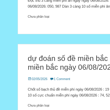
Độc thủ 3 càng miễn phí ăn ngay ngày 06/08/2026:
06/08/2026: 050, 987 Dàn 3 càng 10 số miễn phí ă
Categories
Chưa phân loại
dự đoán số đề miền bắc 
miền bắc ngày 06/08/20
Posted
02/05/2026
1 Comment
on
Chốt số bạch thủ đề miễn phí ngày 06/08/2026 : 19
10 số cực chuẩn miễn phí ngày 06/08/2026 : 74, 52
Categories
Chưa phân loại