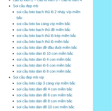
Soi cầu đẹp mb
soi cầu loto bạch thủ lô 2 nháy víp miền
bắc
soi cầu loto ba càng víp miền bắc
soi cầu loto bạch thủ đề miền bắc
soi cầu loto bạch thủ lô kép miền bắc
soi cầu loto bạch thủ lô miền bắc
soi cầu loto dàn đề đầu đuôi miền bắc
soi cầu loto dàn lô 10 con miền bắc
soi cầu loto dàn lô 4 con miền bắc
soi cầu loto dàn lô 6 con miền bắc
soi cầu loto dàn lô 8 con miền bắc
Soi cầu đẹp mb vip
soi cầu loto cặp 3 càng víp miền bắc
soi cầu loto dàn đề 4 con miền bắc
soi cầu loto dàn đề 6 con miền bắc
soi cầu loto dàn đề 8 con miền bắc
soi cầu loto dàn đề 10 con miền bắc