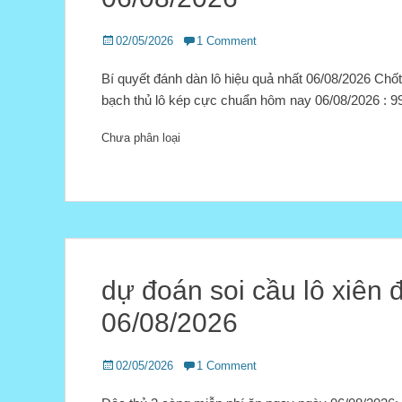
Posted
02/05/2026
1 Comment
on
Bí quyết đánh dàn lô hiệu quả nhất 06/08/2026 Chố
bạch thủ lô kép cực chuẩn hôm nay 06/08/2026 : 9
Categories
Chưa phân loại
dự đoán soi cầu lô xiên
06/08/2026
Posted
02/05/2026
1 Comment
on