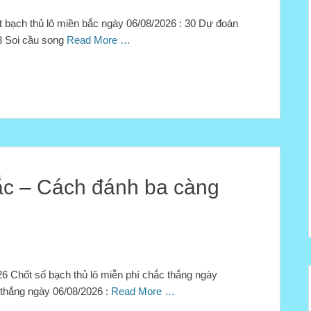
t bạch thủ lô miền bắc ngày 06/08/2026 : 30 Dự đoán
8 Soi cầu song
Read More …
ắc – Cách đánh ba càng
6 Chốt số bạch thủ lô miễn phí chắc thắng ngày
 thắng ngày 06/08/2026 :
Read More …