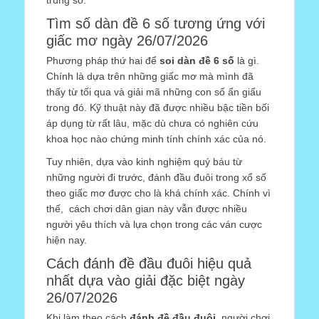
trúng số.
Tìm số dàn đề 6 số tương ứng với
giấc mơ ngày 26/07/2026
Phương pháp thứ hai để
soi dàn đề 6 số
là gì.
Chính là dựa trên những giấc mơ mà mình đã
thấy từ tối qua và giải mã những con số ẩn giấu
trong đó. Kỹ thuật này đã được nhiều bậc tiền bối
áp dụng từ rất lâu, mặc dù chưa có nghiên cứu
khoa học nào chứng minh tính chính xác của nó.
Tuy nhiên, dựa vào kinh nghiệm quý báu từ
những người đi trước, đánh đầu đuôi trong xổ số
theo giấc mơ được cho là khá chính xác. Chính vì
thế, cách chơi dân gian này vẫn được nhiều
người yêu thích và lựa chọn trong các ván cược
hiện nay.
Cách đánh đề đầu đuôi hiệu quả
nhất dựa vào giải đặc biệt ngày
26/07/2026
Khi làm theo cách
đánh đề đầu đuôi
, người chơi