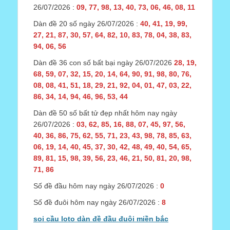
26/07/2026 :
09, 77, 98, 13, 40, 73, 06, 46, 08, 11
Dàn đề 20 số ngày 26/07/2026 :
40, 41, 19, 99,
27, 21, 87, 30, 57, 64, 82, 10, 83, 78, 04, 38, 83,
94, 06, 56
Dàn đề 36 con số bất bại ngày 26/07/2026
28, 19,
68, 59, 07, 32, 15, 20, 14, 64, 90, 91, 98, 80, 76,
08, 08, 41, 51, 18, 29, 21, 92, 04, 01, 47, 03, 22,
86, 34, 14, 94, 46, 96, 53, 44
Dàn đề 50 số bất tử đẹp nhất hôm nay ngày
26/07/2026 :
03, 62, 85, 16, 88, 07, 45, 97, 56,
40, 36, 86, 75, 62, 55, 71, 23, 43, 98, 78, 85, 63,
06, 19, 14, 40, 45, 37, 30, 42, 48, 49, 40, 54, 65,
89, 81, 15, 98, 39, 56, 23, 46, 21, 50, 81, 20, 98,
71, 86
Số đề đầu hôm nay ngày 26/07/2026 :
0
Số đề đuôi hôm nay ngày 26/07/2026 :
8
soi cầu loto dàn đề đầu đuôi miền bắc