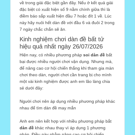
về trong giải đặc biệt gần đây. Nếu ở kết quả giải
đặc biệt có xuất hiện số 9 nằm chính giữa thì là
điềm báo sắp xuất hiện đầu 7 hoặc đít 1 về. Lúc
này hãy nuôi hết dàn đề với đầu 6 và đuôi 2 trong
7 ngày chắc chắn sẽ ăn.
Kinh nghiệm chơi dàn đề bất tử
hiệu quả nhất ngày 26/07/2026
Hiện nay, có nhiều phương pháp
soi dàn đề
bất
bại được nhiều người chơi vận dụng. Nhưng mà,
để nâng cao cơ hội chiến thắng khi tham gia màn
chơi theo dàn, người chơi cần trang bị cho mình
một vài kinh nghiệm được anh em lão làng chia
sẻ dưới đây:
Người chơi nên áp dụng nhiều phương pháp khác
nhau để tìm dàn đề may mắn
Anh em nên kết hợp với nhiều phương pháp bắt
dàn đề
khác nhau thay vì áp dụng 1 phương
pháp. Điều này nhằm nâng cao cơ hội chiến