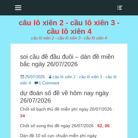
Menu
Show
Heade
Sideb
câu lô xiên 2 - cầu lô xiên 3 -
Conte
cầu lô xiên 4
câu lô xiên 2 - cầu lô xiên 3 - cầu lô xiên 4
soi cầu đề đầu đuôi – dàn đề miền
bắc ngày 26/07/2026
Posted
Author
25/07/2026
câu lô xiên 2 - cầu lô xiên 3 - cầu lô
on
xiên 4
1 Comment
dự đoán số đề về hôm nay ngày
26/07/2026
Chốt số bạch thủ đề miễn phí ngày 26/07/2026 :
34
Chốt số song thủ đề ngày 26/07/2026 :
62, 06
Dàn đề 10 số cực chuẩn miễn phí ngày