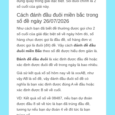
dụng quay trong giải đặc biệt. Sôi đuôi chính là 2
số cuối của giải này.
Cách đánh đầu đuôi miền bắc trong
số đề ngày 26/07/2026
Như cách bạn đã biết đề thường được gọi cho 2
số cuối của giải đặc biệt sẽ về ngày hôm đó, số
hàng chục được gọi là đầu đề, số hàng đơn vị
được gọi là đuôi (đít) đề. Vậy cách
đánh đề đầu
đuôi miền Bắc
theo số đề được hiểu đơn giản là.
Đánh đề đầu đuôi
là xác định được đầu đề hoặc
xác định được đuôi đề về trong ngày là bao nhiêu.
Giả sử kết quả xổ số hôm nay về là xxxAB, như
vậy AB là số đề, vậy đánh đầu đuôi số đề có
nghĩa là bạn xác định được đúng A về đầu hoặc
xác định được B sẽ về cuối.
VD: Kết quả xổ số về 08487, nếu bạn dự đoán
được đầu 8 sẽ về tức là bạn đã trúng đầu đề,
tương tự nếu bạn dự đoán 4 về đít tức là bạn