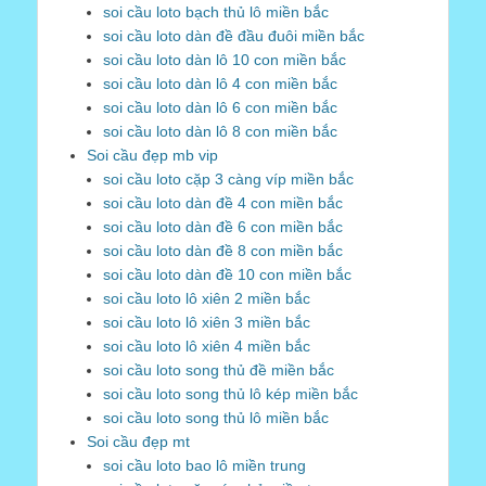
soi cầu loto bạch thủ lô miền bắc
soi cầu loto dàn đề đầu đuôi miền bắc
soi cầu loto dàn lô 10 con miền bắc
soi cầu loto dàn lô 4 con miền bắc
soi cầu loto dàn lô 6 con miền bắc
soi cầu loto dàn lô 8 con miền bắc
Soi cầu đẹp mb vip
soi cầu loto cặp 3 càng víp miền bắc
soi cầu loto dàn đề 4 con miền bắc
soi cầu loto dàn đề 6 con miền bắc
soi cầu loto dàn đề 8 con miền bắc
soi cầu loto dàn đề 10 con miền bắc
soi cầu loto lô xiên 2 miền bắc
soi cầu loto lô xiên 3 miền bắc
soi cầu loto lô xiên 4 miền bắc
soi cầu loto song thủ đề miền bắc
soi cầu loto song thủ lô kép miền bắc
soi cầu loto song thủ lô miền bắc
Soi cầu đẹp mt
soi cầu loto bao lô miền trung