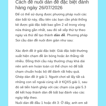
Cách để nuôi dàn đề đặc biệt đánh
hàng ngày 26/07/2026
Để có thể sử dụng được phương pháp nuôi các
dàn bất tử này, đầu tiên các bạn cần phải thống
kê được giải đặc biệt bao gồm 2 số trong vòng
nửa tháng gần nhất, sau đó sẽ xếp thứ tự theo
ngày và thứ để tạo thành
dàn đề
. Phương pháp
Soi cầu dàn đề nuôi đơn giản như sau:
Xác định đề ở giải đặc biệt: Giải đặc biệt thường
xuất hiện chạm đề ăn bóng hoặc ăn thằng rất
nhiều. Đồng thời cầu này thường chạy khá dài
nên anh em hoàn toàn có thể chọn nó để bắt
chạm chuẩn hoặc bộ để đánh rất hiệu quả.
Ghép dàn đề ở giải 1: Người chơi sẽ lấy tất cả
những con số ngoài cùng về ở KQXS giải 1, sau
đó sẽ tiến hành ghép với các chạm của giải 5.3
để kết hợp thành dàn đề bất bại đánh vào các
ngày tiếp theo.
Nuôi dàn đề đầu 1 hoặc đít 3: Ở đây, anh em sẽ