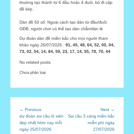
thường tạo thành từ 6 đầu hoặc 4 đuôi, bỏ đi cặp
đề kép.
Dàn đề 50 số: Ngoài cách tạo dàn từ đầu/đuôi
GĐB, người chơi có thể tạo dàn chẵn/dàn lẻ
Dự đoán dàn đề miền bắc cho mọi người tham
khảo ngày 26/07/2026 :
91, 45, 48, 64, 52, 00, 04,
73, 02, 54, 14, 84, 59, 23, 17, 14, 55, 78, 70, 44
No related posts.
Categories
Chưa phân loại
Điều
Previous
Next
← Previous
Next →
hướng
post:
post:
dự đoán soi cầu lô xiên
Soi cầu 3 càng miền bắc
đẹp nhất hôm nay mỗi
miễn phí ngày
bài
ngày 25/07/2026
27/07/2026
viết