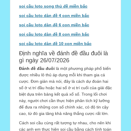
soi cầu loto song thủ đề miền bắc
soi cầu loto dàn đề 4 con miền bắc
soi cầu loto dàn đề 6 con miền bắc
soi cầu loto dàn đề 8 con miền bắc
soi cầu loto dàn đề 10 con miền bắc
Định nghĩa về đánh đề đầu đuôi là
gì ngày 26/07/2026
Đánh đề đầu đuôi
là một phương pháp phổ biến
được nhiều lô thủ áp dụng mỗi khi tham gia cá
cược. Đơn giản mà nói, đây là cách dự đoán hai
số ở vị trí đầu hoặc hai số ở vị trí cuối của giải đặc
biệt dựa trên bảng kết quả xổ số. Trong lối chơi
này, người chơi cần thực hiện phân tích kỹ lưỡng
để đưa ra những con số chính xác, có độ tin cậy
cao, từ đó gia tăng khả năng thắng cược rất lớn.
Cách soi cầu cúng rất tượng tự nhau, cho nên khi
các anh em thực hiện soi cầu bằng cách tính toán