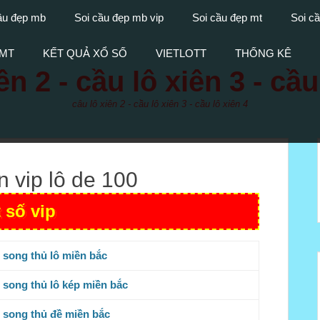
ầu đẹp mb
Soi cầu đẹp mb vip
Soi cầu đẹp mt
Soi c
MT
KẾT QUẢ XỔ SỐ
VIETLOTT
THỐNG KÊ
ên 2 - cầu lô xiên 3 - cầu
câu lô xiên 2 - cầu lô xiên 3 - cầu lô xiên 4
n vip lô de 100
 số vip
song thủ lô miền bắc
song thủ lô kép miền bắc
song thủ đề miền bắc