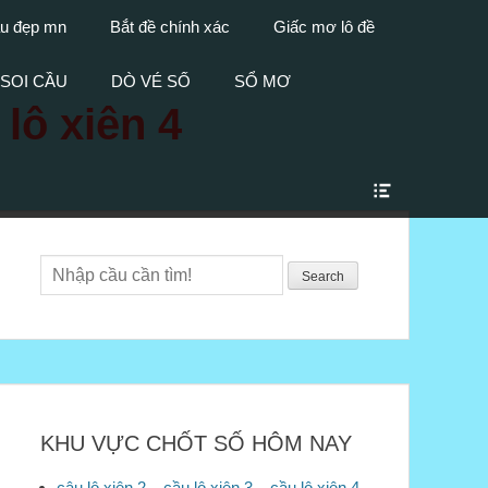
ầu đẹp mn
Bắt đề chính xác
Giấc mơ lô đề
SOI CẦU
DÒ VÉ SỐ
SỔ MƠ
 lô xiên 4
Show
Header
Sidebar
Content
Search
KHU VỰC CHỐT SỐ HÔM NAY
câu lô xiên 2 – cầu lô xiên 3 – cầu lô xiên 4