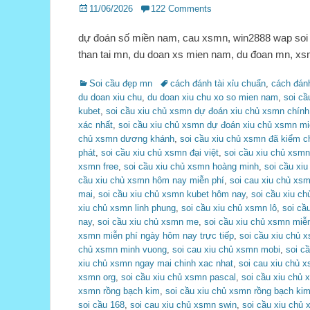
Posted
11/06/2026
122 Comments
on
dự đoán số miền nam, cau xsmn, win2888 wap soi
than tai mn, du doan xs mien nam, du đoan mn, 
Categories
Tags
Soi cầu đẹp mn
cách đánh tài xỉu chuẩn
,
cách đán
du doan xiu chu
,
du doan xiu chu xo so mien nam
,
soi cầ
kubet
,
soi cầu xiu chủ xsmn dự đoán xiu chủ xsmn chính
xác nhất
,
soi cầu xiu chủ xsmn dự đoán xiu chủ xsmn mi
chủ xsmn dương khánh
,
soi cầu xiu chủ xsmn đã kiểm 
phát
,
soi cầu xiu chủ xsmn đại việt
,
soi cầu xiu chủ xsmn
xsmn free
,
soi cầu xiu chủ xsmn hoàng minh
,
soi cầu xi
cầu xiu chủ xsmn hôm nay miễn phí
,
soi cau xiu chủ xs
mai
,
soi cầu xiu chủ xsmn kubet hôm nay
,
soi cầu xiu c
xiu chủ xsmn linh phung
,
soi cầu xiu chủ xsmn lô
,
soi cầ
nay
,
soi cầu xiu chủ xsmn me
,
soi cầu xiu chủ xsmn miễ
xsmn miễn phí ngày hôm nay trực tiếp
,
soi cầu xiu chủ 
chủ xsmn minh vuong
,
soi cau xiu chủ xsmn mobi
,
soi c
xiu chủ xsmn ngay mai chinh xac nhat
,
soi cau xiu chủ 
xsmn org
,
soi cầu xiu chủ xsmn pascal
,
soi cầu xiu chủ x
xsmn rồng bạch kim
,
soi cầu xiu chủ xsmn rồng bạch ki
soi cầu 168
,
soi cau xiu chủ xsmn swin
,
soi cầu xiu chủ 