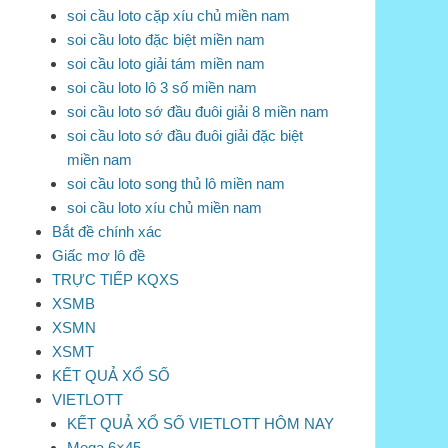
soi cầu loto cặp xíu chủ miền nam
soi cầu loto đặc biệt miền nam
soi cầu loto giải tám miền nam
soi cầu loto lô 3 số miền nam
soi cầu loto sớ đầu đuôi giải 8 miền nam
soi cầu loto sớ đầu đuôi giải đặc biệt
miền nam
soi cầu loto song thủ lô miền nam
soi cầu loto xíu chủ miền nam
Bắt đề chính xác
Giấc mơ lô đề
TRỰC TIẾP KQXS
XSMB
XSMN
XSMT
KẾT QUẢ XỔ SỐ
VIETLOTT
KẾT QUẢ XỔ SỐ VIETLOTT HÔM NAY
Mega 6×45