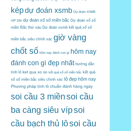
kép
dự đoán xsmb
Dự đoán XSMB
dự đoán xổ số miền bắc
Dự đoán xổ số
VIP 26h
miền Bắc thứ sáu Dự đoán xsmb kết quả xổ số
giờ vàng
miền bắc siêu chính xác
chốt số
hôm nay
hôm nay đánh con gì
đánh con gì đẹp nhất
hướng dẫn
tính lô
ket qua xo so
kết quả
kết quả xổ số miền bắc
lô đẹp hôm nay
xổ số miền bắc siêu chính xác
Phương pháp tính lô chuẩn đánh hàng ngày
soi cầu 3 miền
soi cầu
ba càng siêu víp
soi
cầu bạch thủ lô
soi cầu