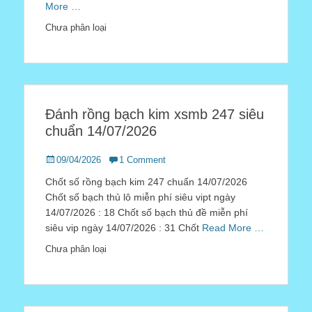
More …
Categories
Chưa phân loại
Đánh rồng bạch kim xsmb 247 siêu
chuẩn 14/07/2026
Posted
09/04/2026
1 Comment
on
Chốt số rồng bạch kim 247 chuẩn 14/07/2026
Chốt số bạch thủ lô miễn phí siêu vipt ngày
14/07/2026 : 18 Chốt số bạch thủ đề miễn phí
siêu vip ngày 14/07/2026 : 31 Chốt
Read More …
Categories
Chưa phân loại