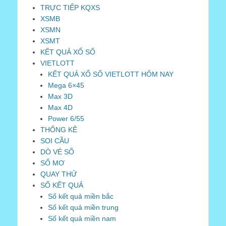
TRỰC TIẾP KQXS
XSMB
XSMN
XSMT
KẾT QUẢ XỔ SỐ
VIETLOTT
KẾT QUẢ XỔ SỐ VIETLOTT HÔM NAY
Mega 6×45
Max 3D
Max 4D
Power 6/55
THỐNG KÊ
SOI CẦU
DÒ VÉ SỐ
SỔ MƠ
QUAY THỬ
SỐ KẾT QUẢ
Số kết quả miền bắc
Số kết quả miền trung
Số kết quả miền nam