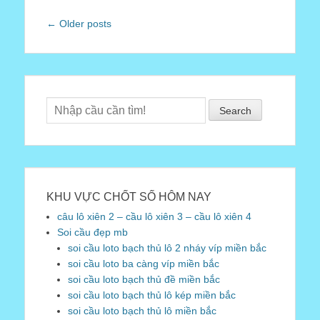
Post
←
Older posts
navigation
Search
KHU VỰC CHỐT SỐ HÔM NAY
câu lô xiên 2 – cầu lô xiên 3 – cầu lô xiên 4
Soi cầu đẹp mb
soi cầu loto bạch thủ lô 2 nháy víp miền bắc
soi cầu loto ba càng víp miền bắc
soi cầu loto bạch thủ đề miền bắc
soi cầu loto bạch thủ lô kép miền bắc
soi cầu loto bạch thủ lô miền bắc