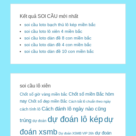
Kết quả SOI CẦU mới nhất
soi cầu loto bạch thủ lô kép miền bắc
soi cầu loto lô xiên 4 miền bắc
soi cầu loto dàn đề 8 con miền bắc
soi cầu loto dàn đề 4 con miền bắc
soi cầu loto dàn đề 10 con miền bắc
soi cầu lô xiên
Chốt số miền Bắc hôm
Chốt số giờ vàng miền bắc
nay
Chốt số đẹp miền Bắc
Cách bắt lô chuẩn theo ngày
Cách đánh lô ngày nào cũng
cách tính lô
dự đoán lô kép
dự
trúng
dự đoán
đoán xsmb
dự đoán
Dự đoán XSMB VIP 26h