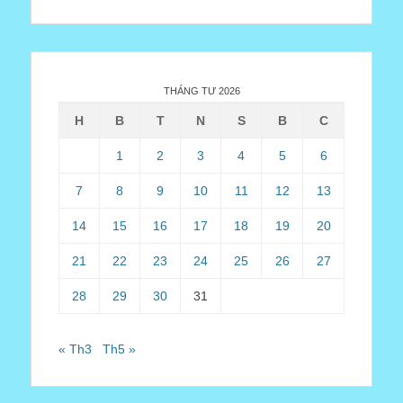
THÁNG TƯ 2026
H
B
T
N
S
B
C
1
2
3
4
5
6
7
8
9
10
11
12
13
14
15
16
17
18
19
20
21
22
23
24
25
26
27
28
29
30
31
« Th3
Th5 »