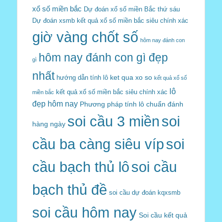
xổ số miền bắc
Dự đoán xổ số miền Bắc thứ sáu
Dự đoán xsmb kết quả xổ số miền bắc siêu chính xác
giờ vàng chốt số
hôm nay đánh con
hôm nay đánh con gì đẹp
gì
nhất
hướng dẫn tính lô
ket qua xo so
kết quả xổ số
lô
kết quả xổ số miền bắc siêu chính xác
miền bắc
đẹp hôm nay
Phương pháp tính lô chuẩn đánh
soi cầu 3 miền
soi
hàng ngày
cầu ba càng siêu víp
soi
cầu bạch thủ lô
soi cầu
bạch thủ đề
soi cầu dự đoán kqxsmb
soi cầu hôm nay
Soi cầu kết quả