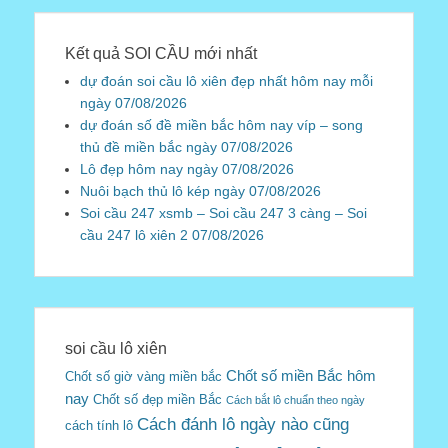
Kết quả SOI CẦU mới nhất
dự đoán soi cầu lô xiên đẹp nhất hôm nay mỗi
ngày 07/08/2026
dự đoán số đề miền bắc hôm nay víp – song
thủ đề miền bắc ngày 07/08/2026
Lô đẹp hôm nay ngày 07/08/2026
Nuôi bạch thủ lô kép ngày 07/08/2026
Soi cầu 247 xsmb – Soi cầu 247 3 càng – Soi
cầu 247 lô xiên 2 07/08/2026
soi cầu lô xiên
Chốt số miền Bắc hôm
Chốt số giờ vàng miền bắc
nay
Chốt số đẹp miền Bắc
Cách bắt lô chuẩn theo ngày
Cách đánh lô ngày nào cũng
cách tính lô