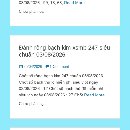
03/08/2026 : 99, 18, 63,
Read More …
Categories
Chưa phân loại
Đánh rồng bạch kim xsmb 247 siêu
chuẩn 03/08/2026
Posted
29/04/2026
1 Comment
on
Chốt số rồng bạch kim 247 chuẩn 03/08/2026
Chốt số bạch thủ lô miễn phí siêu vipt ngày
03/08/2026 : 12 Chốt số bạch thủ đề miễn phí
siêu vip ngày 03/08/2026 : 27 Chốt
Read More …
Categories
Chưa phân loại