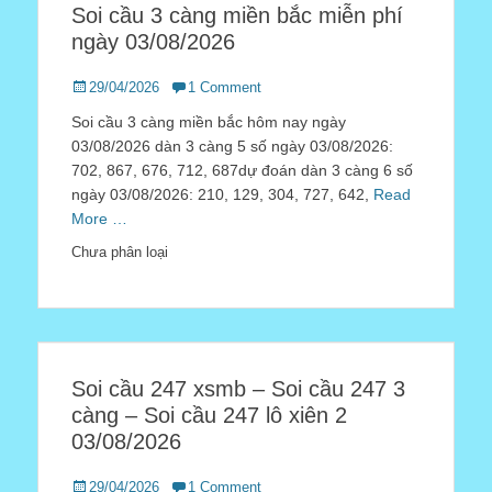
Soi cầu 3 càng miền bắc miễn phí
ngày 03/08/2026
Posted
29/04/2026
1 Comment
on
Soi cầu 3 càng miền bắc hôm nay ngày
03/08/2026 dàn 3 càng 5 số ngày 03/08/2026:
702, 867, 676, 712, 687dự đoán dàn 3 càng 6 số
ngày 03/08/2026: 210, 129, 304, 727, 642,
Read
More …
Categories
Chưa phân loại
Soi cầu 247 xsmb – Soi cầu 247 3
càng – Soi cầu 247 lô xiên 2
03/08/2026
Posted
29/04/2026
1 Comment