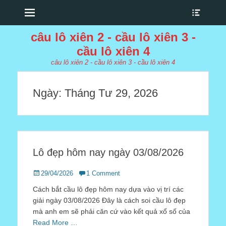
Menu
Show
Heade
Sideb
câu lô xiên 2 - cầu lô xiên 3 -
Conte
cầu lô xiên 4
câu lô xiên 2 - cầu lô xiên 3 - cầu lô xiên 4
Ngày:
Tháng Tư 29, 2026
Lô đẹp hôm nay ngày 03/08/2026
Posted
29/04/2026
1 Comment
on
Cách bắt cầu lô đẹp hôm nay dựa vào vị trí các
giải ngày 03/08/2026 Đây là cách soi cầu lô đẹp
mà anh em sẽ phải căn cứ vào kết quả xổ số của
Read More …