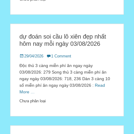
dự đoán soi cầu lô xiên đẹp nhất
hôm nay mỗi ngày 03/08/2026
Posted
29/04/2026
1 Comment
on
Độc thủ 3 càng miễn phí ăn ngay ngày
03/08/2026: 279 Song thủ 3 càng miễn phí ăn
ngay ngày 03/08/2026: 718, 236 Dàn 3 càng 10
số miễn phí ăn ngay ngày 03/08/2026 :
Read
More …
Categories
Chưa phân loại