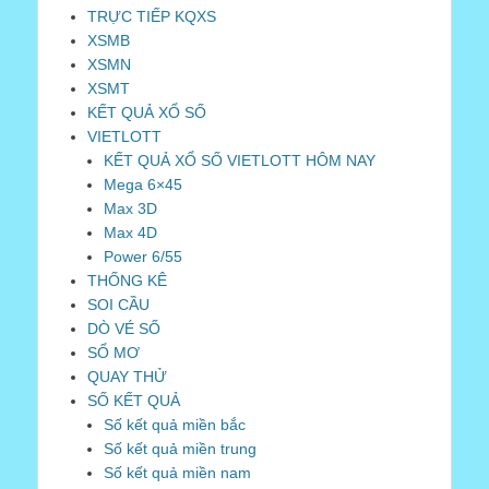
TRỰC TIẾP KQXS
XSMB
XSMN
XSMT
KẾT QUẢ XỔ SỐ
VIETLOTT
KẾT QUẢ XỔ SỐ VIETLOTT HÔM NAY
Mega 6×45
Max 3D
Max 4D
Power 6/55
THỐNG KÊ
SOI CẦU
DÒ VÉ SỐ
SỔ MƠ
QUAY THỬ
SỐ KẾT QUẢ
Số kết quả miền bắc
Số kết quả miền trung
Số kết quả miền nam