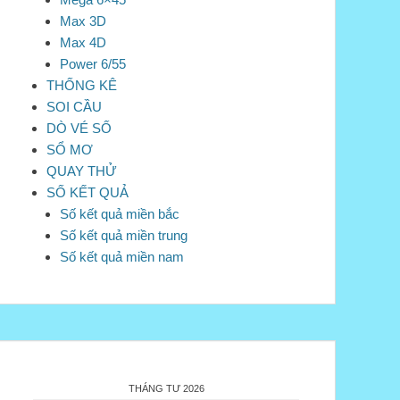
Max 3D
Max 4D
Power 6/55
THỐNG KÊ
SOI CẦU
DÒ VÉ SỐ
SỔ MƠ
QUAY THỬ
SỐ KẾT QUẢ
Số kết quả miền bắc
Số kết quả miền trung
Số kết quả miền nam
THÁNG TƯ 2026