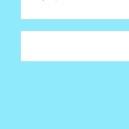
Post
navigation