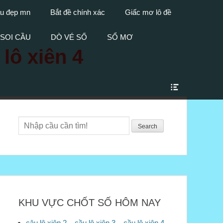
ầu đẹp mn
Bắt đề chính xác
Giấc mơ lô đề
SOI CẦU
DÒ VÉ SỐ
SỔ MƠ
 lô xiên 4
Show
Header
Sidebar
Content
Search
KHU VỰC CHỐT SỐ HÔM NAY
câu lô xiên 2 – cầu lô xiên 3 – cầu lô xiên 4