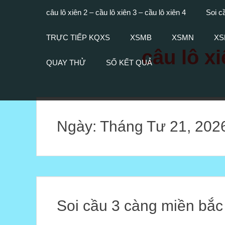
Primary Menu
Skip
câu lô xiên 2 – cầu lô xiên 3 – cầu lô xiên 4
Soi c
to
content
TRỰC TIẾP KQXS
XSMB
XSMN
XS
câu lô xi
QUAY THỬ
SỐ KẾT QUẢ
Ngày:
Tháng Tư 21, 202
Soi cầu 3 càng miền bắc