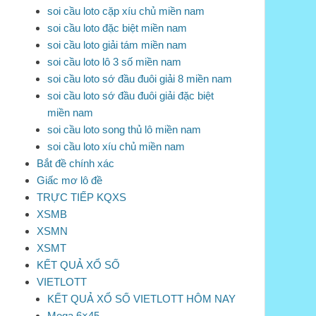
soi cầu loto cặp xíu chủ miền nam
soi cầu loto đặc biệt miền nam
soi cầu loto giải tám miền nam
soi cầu loto lô 3 số miền nam
soi cầu loto sớ đầu đuôi giải 8 miền nam
soi cầu loto sớ đầu đuôi giải đặc biệt
miền nam
soi cầu loto song thủ lô miền nam
soi cầu loto xíu chủ miền nam
Bắt đề chính xác
Giấc mơ lô đề
TRỰC TIẾP KQXS
XSMB
XSMN
XSMT
KẾT QUẢ XỔ SỐ
VIETLOTT
KẾT QUẢ XỔ SỐ VIETLOTT HÔM NAY
Mega 6×45