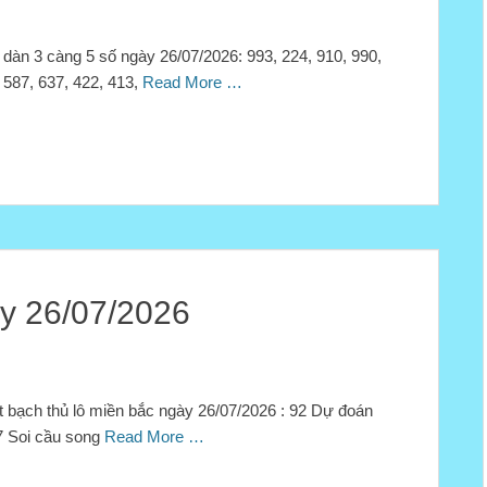
dàn 3 càng 5 số ngày 26/07/2026: 993, 224, 910, 990,
 587, 637, 422, 413,
Read More …
ày 26/07/2026
t bạch thủ lô miền bắc ngày 26/07/2026 : 92 Dự đoán
7 Soi cầu song
Read More …