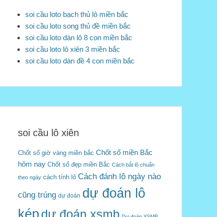
soi cầu loto bạch thủ lô miền bắc
soi cầu loto song thủ đề miền bắc
soi cầu loto dàn lô 8 con miền bắc
soi cầu loto lô xiên 3 miền bắc
soi cầu loto dàn đề 4 con miền bắc
soi cầu lô xiên
Chốt số miền Bắc
Chốt số giờ vàng miền bắc
hôm nay
Chốt số đẹp miền Bắc
Cách bắt lô chuẩn
Cách đánh lô ngày nào
cách tính lô
theo ngày
dự đoán lô
cũng trúng
dự đoán
kép
dự đoán xsmb
Dự đoán XSMB