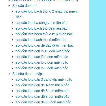
Soi cầu đẹp mb
soi cầu loto bạch thủ lô 2 nháy víp miền
bắc
soi cầu loto ba càng víp miền bắc
soi cầu loto bạch thủ đề miền bắc
soi cầu loto bạch thủ lô kép miền bắc
soi cầu loto bạch thủ lô miền bắc
soi cầu loto dàn đề đầu đuôi miền bắc
soi cầu loto dàn lô 10 con miền bắc
soi cầu loto dàn lô 4 con miền bắc
soi cầu loto dàn lô 6 con miền bắc
soi cầu loto dàn lô 8 con miền bắc
Soi cầu đẹp mb vip
soi cầu loto cặp 3 càng víp miền bắc
soi cầu loto dàn đề 4 con miền bắc
soi cầu loto dàn đề 6 con miền bắc
soi cầu loto dàn đề 8 con miền bắc
soi cầu loto dàn đề 10 con miền bắc