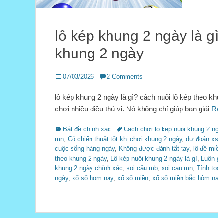
lô kép khung 2 ngày là g
khung 2 ngày
Posted
07/03/2026
2 Comments
on
lô kép khung 2 ngày là gì? cách nuôi lô kép theo 
chơi nhiều điều thú vị. Nó không chỉ giúp bạn giải
R
Categories
Tags
Bắt đề chính xác
Cách chơi lô kép nuôi khung 2 n
mn
,
Có chiến thuật tốt khi chơi khung 2 ngày
,
dự đoán x
cuộc sống hàng ngày
,
Không được đánh tất tay
,
lô đề mi
theo khung 2 ngày
,
Lô kép nuôi khung 2 ngày là gì
,
Luôn 
khung 2 ngày chính xác
,
soi cầu mb
,
soi cau mn
,
Tính to
ngày
,
xổ số hom nay
,
xổ số miền
,
xổ số miền bắc hôm n