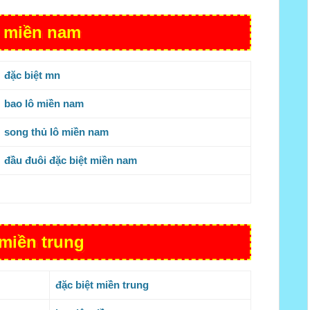
ố miền nam
đặc biệt mn
bao lô miền nam
song thủ lô miền nam
đầu đuôi đặc biệt miền nam
 miền trung
đặc biệt miền trung