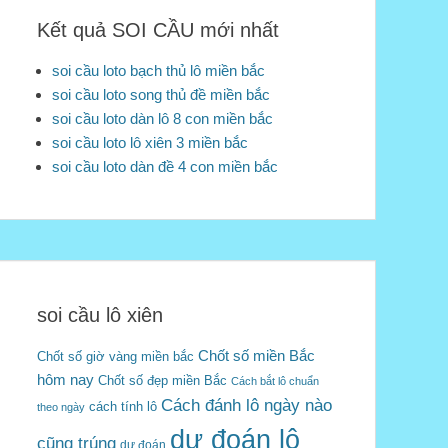
Kết quả SOI CẦU mới nhất
soi cầu loto bạch thủ lô miền bắc
soi cầu loto song thủ đề miền bắc
soi cầu loto dàn lô 8 con miền bắc
soi cầu loto lô xiên 3 miền bắc
soi cầu loto dàn đề 4 con miền bắc
soi cầu lô xiên
Chốt số miền Bắc
Chốt số giờ vàng miền bắc
hôm nay
Chốt số đẹp miền Bắc
Cách bắt lô chuẩn
Cách đánh lô ngày nào
cách tính lô
theo ngày
dự đoán lô
cũng trúng
dự đoán