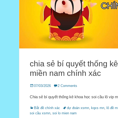
chia sẻ bí quyết thống kê
miền nam chính xác
Posted
07/03/2026
2 Comments
on
Chia sẻ bí quyết thống kê khoa học soi cầu lô vip
Categories
Tags
Bắt đề chính xác
dự đoán xsmn
,
kqxs mn
,
lô đề 
soi cầu xsmn
,
soi lo mien nam