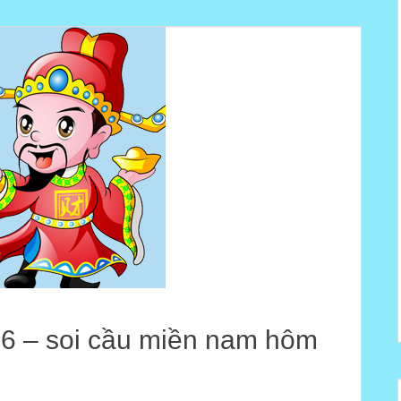
6 – soi cầu miền nam hôm