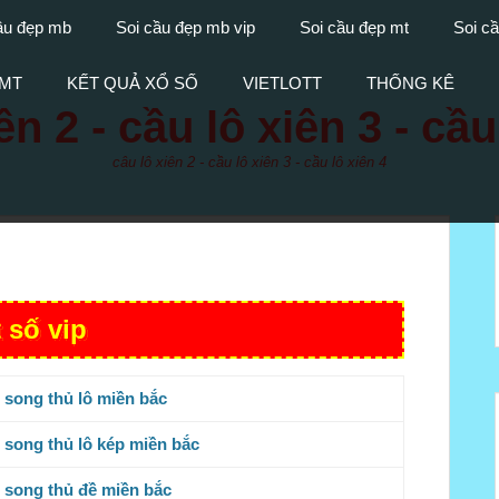
ầu đẹp mb
Soi cầu đẹp mb vip
Soi cầu đẹp mt
Soi c
MT
KẾT QUẢ XỔ SỐ
VIETLOTT
THỐNG KÊ
ên 2 - cầu lô xiên 3 - cầu
câu lô xiên 2 - cầu lô xiên 3 - cầu lô xiên 4
 số vip
song thủ lô miền bắc
song thủ lô kép miền bắc
song thủ đề miền bắc