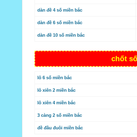
dàn đề 4 số miền bắc
dàn đề 6 số miền bắc
dàn đề 10 số miền bắc
chốt s
lô 6 số miền bắc
lô xiên 2 miền bắc
lô xiên 4 miền bắc
3 càng 2 số miền bắc
đề đầu đuôi miền bắc