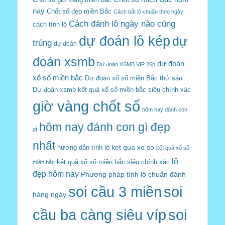
nay
Chốt số đẹp miền Bắc
Cách bắt lô chuẩn theo ngày
Cách đánh lô ngày nào cũng
cách tính lô
dự đoán lô kép
dự
trúng
dự đoán
đoán xsmb
dự đoán
Dự đoán XSMB VIP 26h
xổ số miền bắc
Dự đoán xổ số miền Bắc thứ sáu
Dự đoán xsmb kết quả xổ số miền bắc siêu chính xác
giờ vàng chốt số
hôm nay đánh con
hôm nay đánh con gì đẹp
gì
nhất
hướng dẫn tính lô
ket qua xo so
kết quả xổ số
lô
kết quả xổ số miền bắc siêu chính xác
miền bắc
đẹp hôm nay
Phương pháp tính lô chuẩn đánh
soi cầu 3 miền
soi
hàng ngày
cầu ba càng siêu víp
soi