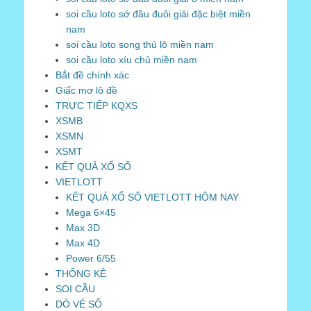
soi cầu loto sớ đầu đuôi giải đặc biệt miền
nam
soi cầu loto song thủ lô miền nam
soi cầu loto xíu chủ miền nam
Bắt đề chính xác
Giấc mơ lô đề
TRỰC TIẾP KQXS
XSMB
XSMN
XSMT
KẾT QUẢ XỔ SỐ
VIETLOTT
KẾT QUẢ XỔ SỐ VIETLOTT HÔM NAY
Mega 6×45
Max 3D
Max 4D
Power 6/55
THỐNG KÊ
SOI CẦU
DÒ VÉ SỐ