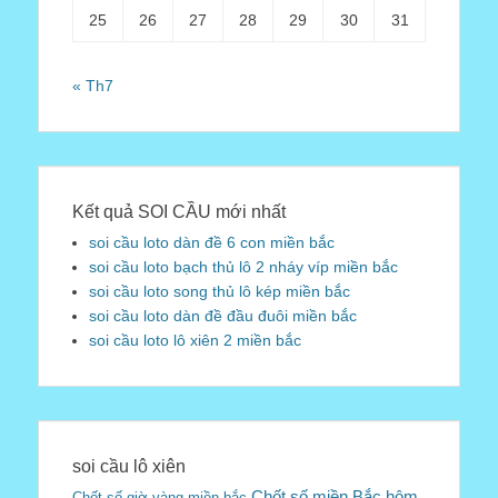
25
26
27
28
29
30
31
« Th7
Kết quả SOI CẦU mới nhất
soi cầu loto dàn đề 6 con miền bắc
soi cầu loto bạch thủ lô 2 nháy víp miền bắc
soi cầu loto song thủ lô kép miền bắc
soi cầu loto dàn đề đầu đuôi miền bắc
soi cầu loto lô xiên 2 miền bắc
soi cầu lô xiên
Chốt số miền Bắc hôm
Chốt số giờ vàng miền bắc