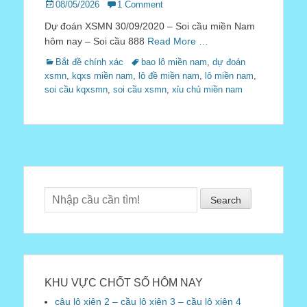
Posted
08/05/2026
1 Comment
on
Dự đoán XSMN 30/09/2020 – Soi cầu miền Nam
hôm nay – Soi cầu 888
Read More …
Categories
Tags
Bắt đề chính xác
bao lô miền nam
,
dự đoán
xsmn
,
kqxs miền nam
,
lô đề miền nam
,
lô miền nam
,
soi cầu kqxsmn
,
soi cầu xsmn
,
xỉu chủ miền nam
Search
KHU VỰC CHỐT SỐ HÔM NAY
câu lô xiên 2 – cầu lô xiên 3 – cầu lô xiên 4