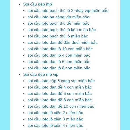
Soi cầu đẹp mb
soi cầu loto bạch thủ lô 2 nháy víp miền bắc
soi cầu loto ba càng víp miền bắc
soi cầu loto bạch thủ đề miền bắc
soi cầu loto bạch thủ lô kép miền bắc
soi cầu loto bạch thủ lô miền bắc
soi cầu loto dàn đề đầu đuôi miền bắc
soi cầu loto dàn lô 10 con miền bắc
soi cầu loto dàn lô 4 con miền bắc
soi cầu loto dàn lô 6 con miền bắc
soi cầu loto dàn lô 8 con miền bắc
Soi cầu đẹp mb vip
soi cầu loto cặp 3 càng víp miền bắc
soi cầu loto dàn đề 4 con miền bắc
soi cầu loto dàn đề 6 con miền bắc
soi cầu loto dàn đề 8 con miền bắc
soi cầu loto dàn đề 10 con miền bắc
soi cầu loto lô xiên 2 miền bắc
soi cầu loto lô xiên 3 miền bắc
soi cầu loto lô xiên 4 miền bắc