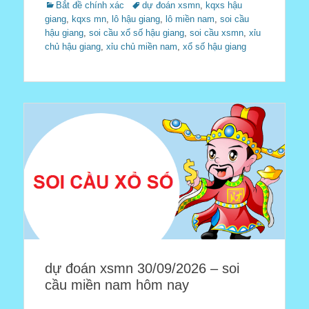
Categories
Tags
Bắt đề chính xác
dự đoán xsmn
,
kqxs hậu
giang
,
kqxs mn
,
lô hậu giang
,
lô miền nam
,
soi cầu
hậu giang
,
soi cầu xổ số hậu giang
,
soi cầu xsmn
,
xỉu
chủ hậu giang
,
xỉu chủ miền nam
,
xổ số hậu giang
dự đoán xsmn 30/09/2026 – soi
cầu miền nam hôm nay