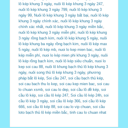
lô kép khung 3 ngày
,
nuôi lô kép khung 3 ngày 247
,
nuôi lô kép khung 3 ngày 799
,
nuôi lô kép khung 3
ngày 99
,
Nuôi lô kép khung 3 ngày bất bại
,
nuôi lô kép
khung 3 ngày chính xác
,
nuôi lô kép khung 3 ngày
chính xác nhất
,
nuôi lô kép khung 3 ngày miền bắc
,
nuôi lô kép khung 3 ngày miễn phí
,
nuôi lô kép khung
3 ngày rồng bạch kim
,
nuôi lô kép khung 5 ngày
,
nuôi
lô kép khung ba ngày rồng bạch kim
,
nuôi lô kép max
5 ngày
,
nuôi lô kép mb
,
nuoi lo kep mien bac
,
nuôi lô
kép miễn phí
,
nuoi lo kép mien phi khung 3 ngày
,
nuôi
lô kép rồng bạch kim
,
nuôi lô kép siêu chuẩn
,
nuoi lo
kep soi cau 88
,
nuôi lô khung bạch thủ lô kép khung 3
ngày
,
nuôi song thủ lô kép khung 3 ngày
,
phương
pháp bắt lô kép
,
Soi cầu 247
,
soi cầu bạch thủ kép
,
soi cau bach thu lo kep
,
soi cau kep mien bac
,
soi cau
lo chuan xsmb
,
soi cau lo dep
,
soi cầu lô đề kép
,
soi
cầu lô kép
,
soi cầu lô kép 247
,
Soi cầu lô kép 24h
,
soi
cầu lô kép 3 ngày
,
soi cầu lô kép 366
,
soi cầu lô kép
666
,
soi cầu lô kép 88
,
soi cau lo vip chuan
,
soi cầu
loto bạch thủ lô kép miền bắc
,
tinh cau lo chuan nhat