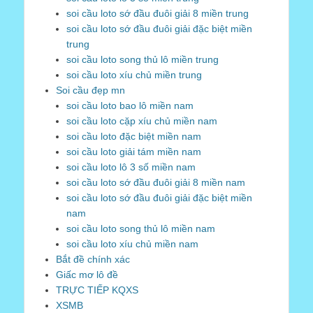
soi cầu loto sớ đầu đuôi giải 8 miền trung
soi cầu loto sớ đầu đuôi giải đặc biệt miền
trung
soi cầu loto song thủ lô miền trung
soi cầu loto xíu chủ miền trung
Soi cầu đẹp mn
soi cầu loto bao lô miền nam
soi cầu loto cặp xíu chủ miền nam
soi cầu loto đặc biệt miền nam
soi cầu loto giải tám miền nam
soi cầu loto lô 3 số miền nam
soi cầu loto sớ đầu đuôi giải 8 miền nam
soi cầu loto sớ đầu đuôi giải đặc biệt miền
nam
soi cầu loto song thủ lô miền nam
soi cầu loto xíu chủ miền nam
Bắt đề chính xác
Giấc mơ lô đề
TRỰC TIẾP KQXS
XSMB