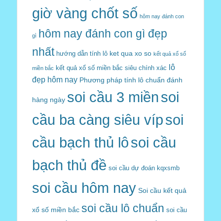
giờ vàng chốt số
hôm nay đánh con
hôm nay đánh con gì đẹp
gì
nhất
hướng dẫn tính lô
ket qua xo so
kết quả xổ số
lô
kết quả xổ số miền bắc siêu chính xác
miền bắc
đẹp hôm nay
Phương pháp tính lô chuẩn đánh
soi cầu 3 miền
soi
hàng ngày
cầu ba càng siêu víp
soi
cầu bạch thủ lô
soi cầu
bạch thủ đề
soi cầu dự đoán kqxsmb
soi cầu hôm nay
Soi cầu kết quả
soi cầu lô chuẩn
xổ số miền bắc
soi cầu