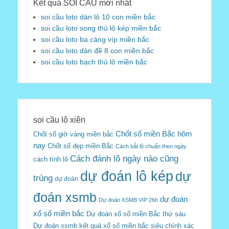
Kết quả SOI CẦU mới nhất
soi cầu loto dàn lô 10 con miền bắc
soi cầu loto song thủ lô kép miền bắc
soi cầu loto ba càng víp miền bắc
soi cầu loto dàn đề 8 con miền bắc
soi cầu loto bạch thủ lô miền bắc
soi cầu lô xiên
Chốt số miền Bắc hôm
Chốt số giờ vàng miền bắc
nay
Chốt số đẹp miền Bắc
Cách bắt lô chuẩn theo ngày
Cách đánh lô ngày nào cũng
cách tính lô
dự đoán lô kép
dự
trúng
dự đoán
đoán xsmb
dự đoán
Dự đoán XSMB VIP 26h
xổ số miền bắc
Dự đoán xổ số miền Bắc thứ sáu
Dự đoán xsmb kết quả xổ số miền bắc siêu chính xác