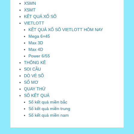
XSMN
XSMT
KẾT QUẢ XỔ SỐ
VIETLOTT
KẾT QUẢ XỔ SỐ VIETLOTT HÔM NAY
Mega 6×45
Max 3D
Max 4D
Power 6/55
THỐNG KÊ
SOI CẦU
DÒ VÉ SỐ
SỔ MƠ
QUAY THỬ
SỐ KẾT QUẢ
Số kết quả miền bắc
Số kết quả miền trung
Số kết quả miền nam