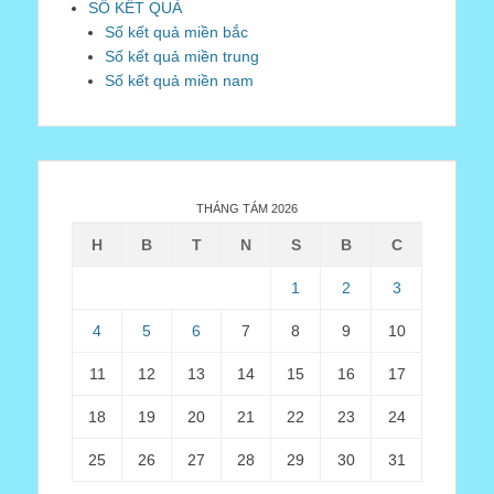
SỐ KẾT QUẢ
Số kết quả miền bắc
Số kết quả miền trung
Số kết quả miền nam
THÁNG TÁM 2026
H
B
T
N
S
B
C
1
2
3
4
5
6
7
8
9
10
11
12
13
14
15
16
17
18
19
20
21
22
23
24
25
26
27
28
29
30
31