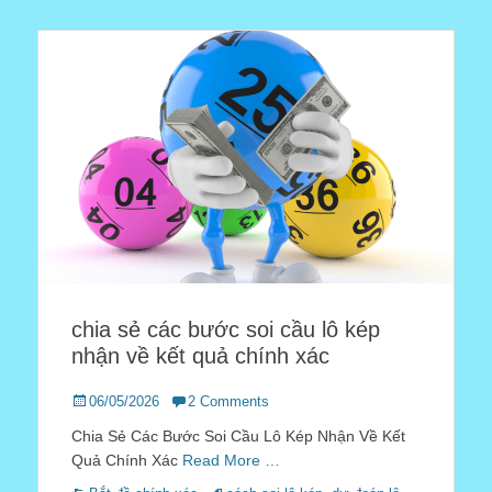
chia sẻ các bước soi cầu lô kép
nhận về kết quả chính xác
Posted
06/05/2026
2 Comments
on
Chia Sẻ Các Bước Soi Cầu Lô Kép Nhận Về Kết
Quả Chính Xác
Read More …