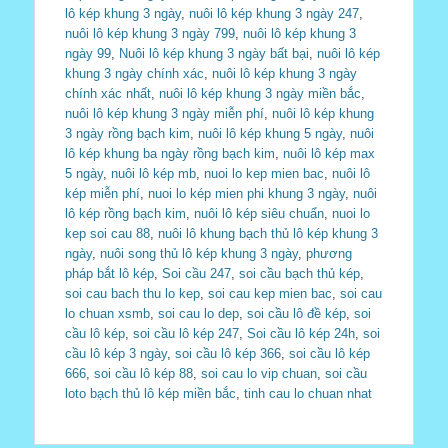
lô kép khung 3 ngày
,
nuôi lô kép khung 3 ngày 247
,
nuôi lô kép khung 3 ngày 799
,
nuôi lô kép khung 3
ngày 99
,
Nuôi lô kép khung 3 ngày bất bại
,
nuôi lô kép
khung 3 ngày chính xác
,
nuôi lô kép khung 3 ngày
chính xác nhất
,
nuôi lô kép khung 3 ngày miền bắc
,
nuôi lô kép khung 3 ngày miễn phí
,
nuôi lô kép khung
3 ngày rồng bạch kim
,
nuôi lô kép khung 5 ngày
,
nuôi
lô kép khung ba ngày rồng bạch kim
,
nuôi lô kép max
5 ngày
,
nuôi lô kép mb
,
nuoi lo kep mien bac
,
nuôi lô
kép miễn phí
,
nuoi lo kép mien phi khung 3 ngày
,
nuôi
lô kép rồng bạch kim
,
nuôi lô kép siêu chuẩn
,
nuoi lo
kep soi cau 88
,
nuôi lô khung bạch thủ lô kép khung 3
ngày
,
nuôi song thủ lô kép khung 3 ngày
,
phương
pháp bắt lô kép
,
Soi cầu 247
,
soi cầu bạch thủ kép
,
soi cau bach thu lo kep
,
soi cau kep mien bac
,
soi cau
lo chuan xsmb
,
soi cau lo dep
,
soi cầu lô đề kép
,
soi
cầu lô kép
,
soi cầu lô kép 247
,
Soi cầu lô kép 24h
,
soi
cầu lô kép 3 ngày
,
soi cầu lô kép 366
,
soi cầu lô kép
666
,
soi cầu lô kép 88
,
soi cau lo vip chuan
,
soi cầu
loto bạch thủ lô kép miền bắc
,
tinh cau lo chuan nhat