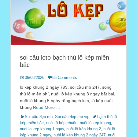
soi cầu loto bạch thủ lô kép miền
bắc
Posted
06/08/2026
85 Comments
on
lô kép khung 2 ngày 799, soi cầu mb 247, song
thủ lô miễn phí, nuôi lô kép khung 3 ngày bất bại,
nuôi lô khung 5 ngày rồng bạch kim, lô kép nuôi
khung
Read More …
Categories
Tags
Soi cầu đẹp mb
,
Soi cầu đẹp mb vip
bạch thủ lô
kép miền bắc
,
nuôi lô kép chuẩn
,
nuôi lô kép khung
,
nuoi lo kep khung 1 ngay
,
nuôi lô kép khung 2
,
nuôi lô
kép khung 2 ngày
,
nuôi lô kép khung 2 ngày 247
,
nuôi