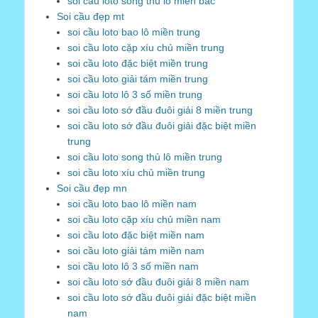
soi cầu loto song thủ lô miền bắc
Soi cầu đẹp mt
soi cầu loto bao lô miền trung
soi cầu loto cặp xíu chủ miền trung
soi cầu loto đặc biệt miền trung
soi cầu loto giải tám miền trung
soi cầu loto lô 3 số miền trung
soi cầu loto sớ đầu đuôi giải 8 miền trung
soi cầu loto sớ đầu đuôi giải đặc biệt miền
trung
soi cầu loto song thủ lô miền trung
soi cầu loto xíu chủ miền trung
Soi cầu đẹp mn
soi cầu loto bao lô miền nam
soi cầu loto cặp xíu chủ miền nam
soi cầu loto đặc biệt miền nam
soi cầu loto giải tám miền nam
soi cầu loto lô 3 số miền nam
soi cầu loto sớ đầu đuôi giải 8 miền nam
soi cầu loto sớ đầu đuôi giải đặc biệt miền
nam