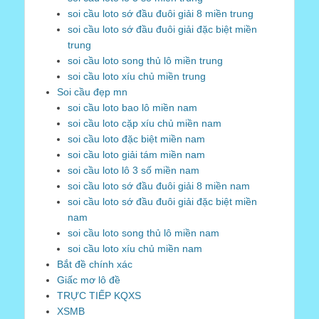
soi cầu loto sớ đầu đuôi giải 8 miền trung
soi cầu loto sớ đầu đuôi giải đặc biệt miền
trung
soi cầu loto song thủ lô miền trung
soi cầu loto xíu chủ miền trung
Soi cầu đẹp mn
soi cầu loto bao lô miền nam
soi cầu loto cặp xíu chủ miền nam
soi cầu loto đặc biệt miền nam
soi cầu loto giải tám miền nam
soi cầu loto lô 3 số miền nam
soi cầu loto sớ đầu đuôi giải 8 miền nam
soi cầu loto sớ đầu đuôi giải đặc biệt miền
nam
soi cầu loto song thủ lô miền nam
soi cầu loto xíu chủ miền nam
Bắt đề chính xác
Giấc mơ lô đề
TRỰC TIẾP KQXS
XSMB