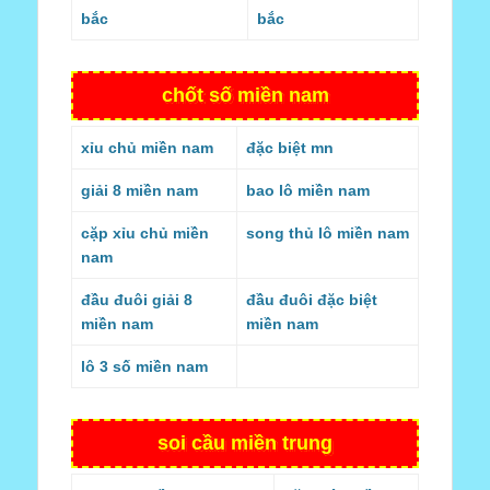
bắc
bắc
chốt số miền nam
xỉu chủ miền nam
đặc biệt mn
giải 8 miền nam
bao lô miền nam
cặp xỉu chủ miền
song thủ lô miền nam
nam
đầu đuôi giải 8
đầu đuôi đặc biệt
miền nam
miền nam
lô 3 số miền nam
soi cầu miền trung