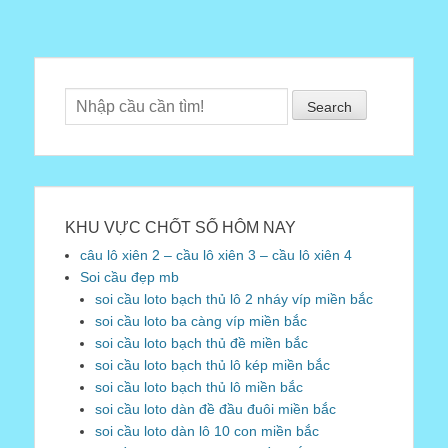
Search
KHU VỰC CHỐT SỐ HÔM NAY
câu lô xiên 2 – cầu lô xiên 3 – cầu lô xiên 4
Soi cầu đẹp mb
soi cầu loto bạch thủ lô 2 nháy víp miền bắc
soi cầu loto ba càng víp miền bắc
soi cầu loto bạch thủ đề miền bắc
soi cầu loto bạch thủ lô kép miền bắc
soi cầu loto bạch thủ lô miền bắc
soi cầu loto dàn đề đầu đuôi miền bắc
soi cầu loto dàn lô 10 con miền bắc