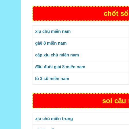
chốt s
xỉu chủ miền nam
giải 8 miền nam
cặp xỉu chủ miền nam
đầu đuôi giải 8 miền nam
lô 3 số miền nam
soi cầu
xỉu chủ miền trung