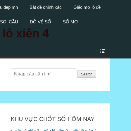
ầu đẹp mn
Bắt đề chính xác
Giấc mơ lô đề
SOI CẦU
DÒ VÉ SỐ
SỔ MƠ
 lô xiên 4
Show
Header
Sidebar
Content
Search
KHU VỰC CHỐT SỐ HÔM NAY
câu lô xiên 2 – cầu lô xiên 3 – cầu lô xiên 4