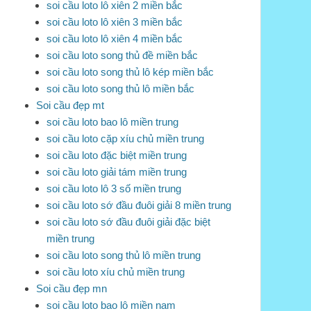
soi cầu loto lô xiên 2 miền bắc
soi cầu loto lô xiên 3 miền bắc
soi cầu loto lô xiên 4 miền bắc
soi cầu loto song thủ đề miền bắc
soi cầu loto song thủ lô kép miền bắc
soi cầu loto song thủ lô miền bắc
Soi cầu đẹp mt
soi cầu loto bao lô miền trung
soi cầu loto cặp xíu chủ miền trung
soi cầu loto đặc biệt miền trung
soi cầu loto giải tám miền trung
soi cầu loto lô 3 số miền trung
soi cầu loto sớ đầu đuôi giải 8 miền trung
soi cầu loto sớ đầu đuôi giải đặc biệt
miền trung
soi cầu loto song thủ lô miền trung
soi cầu loto xíu chủ miền trung
Soi cầu đẹp mn
soi cầu loto bao lô miền nam