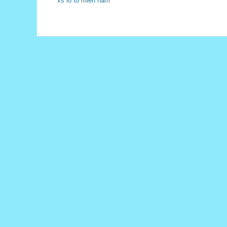
xs lo to mien nam