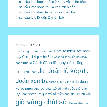
soi cầu loto bạch thủ lô 2 nháy víp miền bắc
soi cầu loto song thủ lô kép miền bắc
soi cầu loto dàn đề đầu đuôi miền bắc
soi cầu loto lô xiên 2 miền bắc
soi cầu lô xiên
Chốt số miền Bắc hôm
Chốt số giờ vàng miền bắc
nay
Chốt số đẹp miền Bắc
Cách bắt lô chuẩn theo ngày
Cách đánh lô ngày nào cũng
cách tính lô
dự đoán lô kép
dự
trúng
dự đoán
đoán xsmb
dự đoán
Dự đoán XSMB VIP 26h
xổ số miền bắc
Dự đoán xổ số miền Bắc thứ sáu
Dự đoán xsmb kết quả xổ số miền bắc siêu chính xác
giờ vàng chốt số
hôm nay đánh con