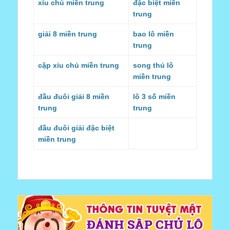
xỉu chủ miền trung
đặc biệt miền
trung
giải 8 miền trung
bao lô miền
trung
cặp xỉu chủ miền trung
song thủ lô
miền trung
đầu đuôi giải 8 miền
lô 3 số miền
trung
trung
đầu đuôi giải đặc biệt
miền trung