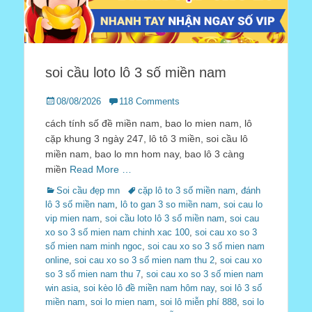
soi cầu loto lô 3 số miền nam
Posted
08/08/2026
118 Comments
on
cách tính số đề miền nam, bao lo mien nam, lô
cặp khung 3 ngày 247, lô tô 3 miền, soi cầu lô
miền nam, bao lo mn hom nay, bao lô 3 càng
miền
Read More …
Categories
Tags
Soi cầu đẹp mn
cặp lô to 3 số miền nam
,
đánh
lô 3 số miền nam
,
lô to gan 3 so miền nam
,
soi cau lo
vip mien nam
,
soi cầu loto lô 3 số miền nam
,
soi cau
xo so 3 số mien nam chinh xac 100
,
soi cau xo so 3
số mien nam minh ngoc
,
soi cau xo so 3 số mien nam
online
,
soi cau xo so 3 số mien nam thu 2
,
soi cau xo
so 3 số mien nam thu 7
,
soi cau xo so 3 số mien nam
win asia
,
soi kèo lô đề miền nam hôm nay
,
soi lô 3 số
miền nam
,
soi lo mien nam
,
soi lô miễn phí 888
,
soi lo