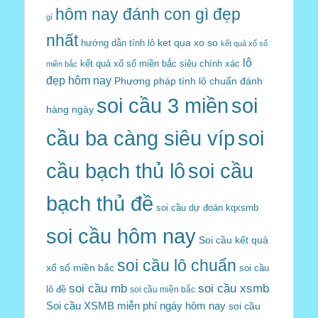
hôm nay đánh con gì đẹp
gì
nhất
hướng dẫn tính lô
ket qua xo so
kết quả xổ số
lô
kết quả xổ số miền bắc siêu chính xác
miền bắc
đẹp hôm nay
Phương pháp tính lô chuẩn đánh
soi cầu 3 miền
soi
hàng ngày
cầu ba càng siêu víp
soi
cầu bạch thủ lô
soi cầu
bạch thủ đề
soi cầu dự đoán kqxsmb
soi cầu hôm nay
Soi cầu kết quả
soi cầu lô chuẩn
xổ số miền bắc
soi cầu
soi cầu mb
soi cầu xsmb
lô đề
soi cầu miền bắc
Soi cầu XSMB miễn phí ngày hôm nay
soi cầu