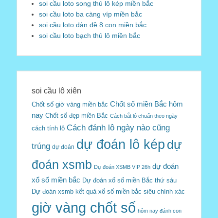
soi cầu loto song thủ lô kép miền bắc
soi cầu loto ba càng víp miền bắc
soi cầu loto dàn đề 8 con miền bắc
soi cầu loto bạch thủ lô miền bắc
soi cầu lô xiên
Chốt số miền Bắc hôm
Chốt số giờ vàng miền bắc
nay
Chốt số đẹp miền Bắc
Cách bắt lô chuẩn theo ngày
Cách đánh lô ngày nào cũng
cách tính lô
dự đoán lô kép
dự
trúng
dự đoán
đoán xsmb
dự đoán
Dự đoán XSMB VIP 26h
xổ số miền bắc
Dự đoán xổ số miền Bắc thứ sáu
Dự đoán xsmb kết quả xổ số miền bắc siêu chính xác
giờ vàng chốt số
hôm nay đánh con