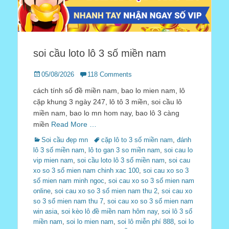
soi cầu loto lô 3 số miền nam
Posted
05/08/2026
118 Comments
on
cách tính số đề miền nam, bao lo mien nam, lô
cặp khung 3 ngày 247, lô tô 3 miền, soi cầu lô
miền nam, bao lo mn hom nay, bao lô 3 càng
miền
Read More …
Categories
Tags
Soi cầu đẹp mn
cặp lô to 3 số miền nam
,
đánh
lô 3 số miền nam
,
lô to gan 3 so miền nam
,
soi cau lo
vip mien nam
,
soi cầu loto lô 3 số miền nam
,
soi cau
xo so 3 số mien nam chinh xac 100
,
soi cau xo so 3
số mien nam minh ngoc
,
soi cau xo so 3 số mien nam
online
,
soi cau xo so 3 số mien nam thu 2
,
soi cau xo
so 3 số mien nam thu 7
,
soi cau xo so 3 số mien nam
win asia
,
soi kèo lô đề miền nam hôm nay
,
soi lô 3 số
miền nam
,
soi lo mien nam
,
soi lô miễn phí 888
,
soi lo