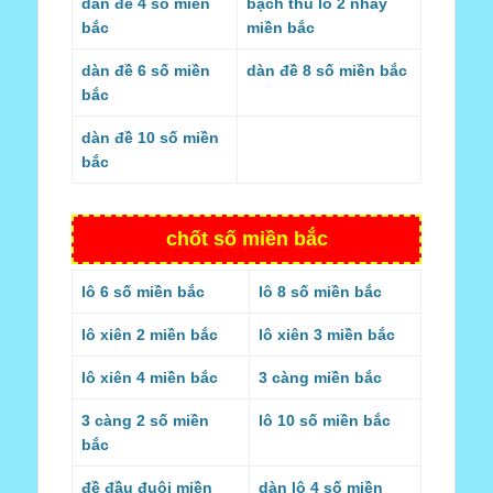
dàn đề 4 số miền
bạch thủ lô 2 nháy
bắc
miền bắc
dàn đề 6 số miền
dàn đề 8 số miền bắc
bắc
dàn đề 10 số miền
bắc
chốt số miền bắc
lô 6 số miền bắc
lô 8 số miền bắc
lô xiên 2 miền bắc
lô xiên 3 miền bắc
lô xiên 4 miền bắc
3 càng miền bắc
3 càng 2 số miền
lô 10 số miền bắc
bắc
đề đầu đuôi miền
dàn lô 4 số miền