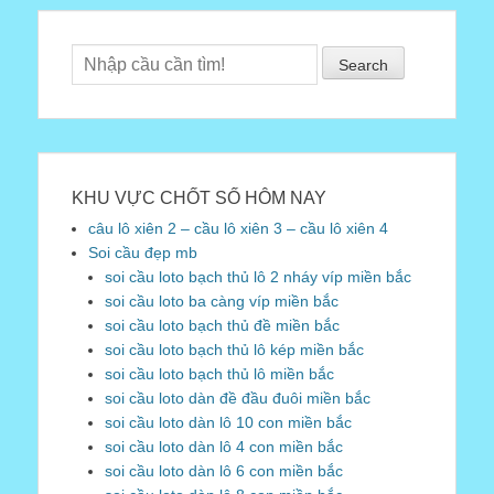
Search
KHU VỰC CHỐT SỐ HÔM NAY
câu lô xiên 2 – cầu lô xiên 3 – cầu lô xiên 4
Soi cầu đẹp mb
soi cầu loto bạch thủ lô 2 nháy víp miền bắc
soi cầu loto ba càng víp miền bắc
soi cầu loto bạch thủ đề miền bắc
soi cầu loto bạch thủ lô kép miền bắc
soi cầu loto bạch thủ lô miền bắc
soi cầu loto dàn đề đầu đuôi miền bắc
soi cầu loto dàn lô 10 con miền bắc
soi cầu loto dàn lô 4 con miền bắc
soi cầu loto dàn lô 6 con miền bắc