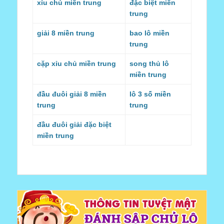
xỉu chủ miền trung
đặc biệt miền
trung
giải 8 miền trung
bao lô miền
trung
cặp xỉu chủ miền trung
song thủ lô
miền trung
đầu đuôi giải 8 miền
lô 3 số miền
trung
trung
đầu đuôi giải đặc biệt
miền trung