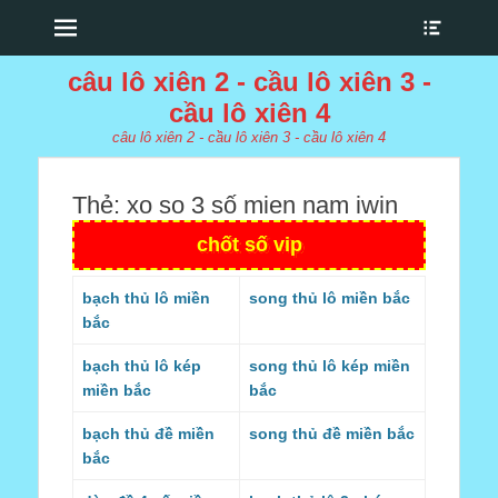
Menu
Show
Heade
Sideb
câu lô xiên 2 - cầu lô xiên 3 -
Conte
cầu lô xiên 4
câu lô xiên 2 - cầu lô xiên 3 - cầu lô xiên 4
Thẻ:
xo so 3 số mien nam iwin
chốt số vip
bạch thủ lô miền
song thủ lô miền bắc
bắc
bạch thủ lô kép
song thủ lô kép miền
miền bắc
bắc
bạch thủ đề miền
song thủ đề miền bắc
bắc