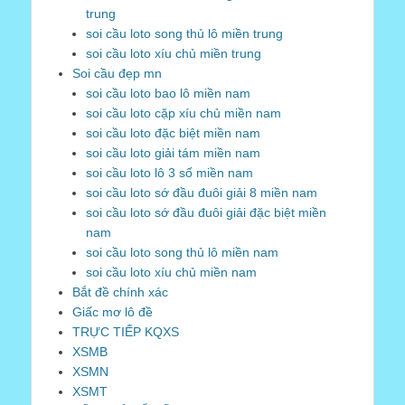
trung
soi cầu loto song thủ lô miền trung
soi cầu loto xíu chủ miền trung
Soi cầu đẹp mn
soi cầu loto bao lô miền nam
soi cầu loto cặp xíu chủ miền nam
soi cầu loto đặc biệt miền nam
soi cầu loto giải tám miền nam
soi cầu loto lô 3 số miền nam
soi cầu loto sớ đầu đuôi giải 8 miền nam
soi cầu loto sớ đầu đuôi giải đặc biệt miền
nam
soi cầu loto song thủ lô miền nam
soi cầu loto xíu chủ miền nam
Bắt đề chính xác
Giấc mơ lô đề
TRỰC TIẾP KQXS
XSMB
XSMN
XSMT